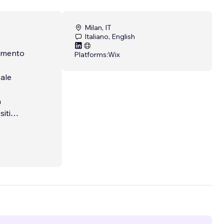
Milan, IT
Italiano, English
rumento
Platforms:
Wix
vale
a
siti