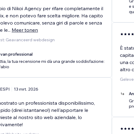
Gr
e 
io di Nikoi Agency per rifare completamente il
qu
ix, e non potevo fare scelta migliore. Ha capito
olevo comunicare, senza giri di parole e senza
e le
...
Meer tonen
nst: Geavanceerd webdesign
È stat
van professional
capita
tia, la tua recensione mi dà una grande soddisfazione:
una c
Fabio
altro 
Geleve
ESPI
13 mrt. 2026
An
Gr
mostrato un professionista disponibilissimo,
pr
apido (direi istantaneo!) nell'apportare le
hieste al nostro sito web aziendale, lo
vivamente!