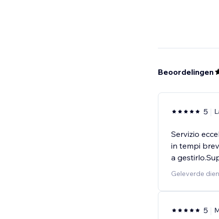
Beoordelingen
5
L
Servizio ecc
in tempi brev
a gestirlo.Su
Geleverde dien
5
M