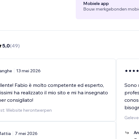
Mobiele app
Bouw merkgebonden mobiele
5,0
(
49
)
anghe
13 mei 2026
ellente! Fabio è molto competente ed esperto,
Sono r
issimi ha realizzato il mio sito e mi ha insegnato
profes
per consigliato!
conosc
bisogn
st: Website herontwerpen
Geleve
An
attia
7 mei 2026