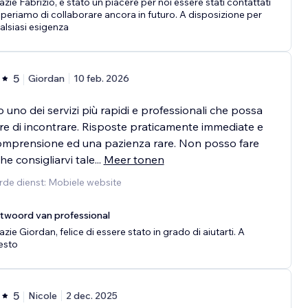
azie Fabrizio, è stato un piacere per noi essere stati contattati
speriamo di collaborare ancora in futuro. A disposizione per
alsiasi esigenza
5
Giordan
10 feb. 2026
o uno dei servizi più rapidi e professionali che possa
re di incontrare. Risposte praticamente immediate e
omprensione ed una pazienza rare. Non posso fare
che consigliarvi tale
...
Meer tonen
rde dienst: Mobiele website
twoord van professional
azie Giordan, felice di essere stato in grado di aiutarti. A
esto
5
Nicole
2 dec. 2025