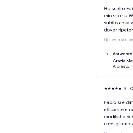
Ho scelto Fab
mio sito su W
subito cosa v
dover ripeter
Geleverde die
Antwoord 
Grazie Mat
A presto, 
5
C
Fabio si è di
efficiente e r
modifiche ric
consigliamo 