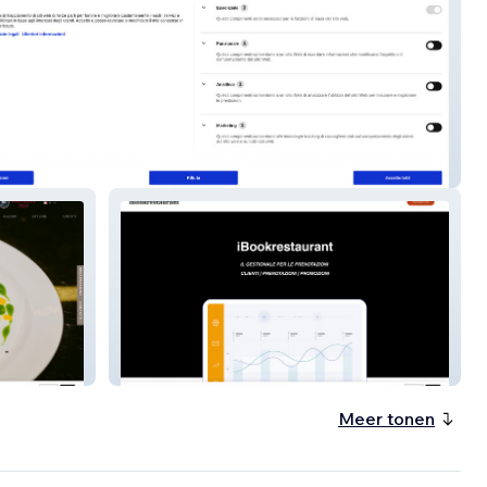
p Italia
iBook Restaurant
Meer tonen