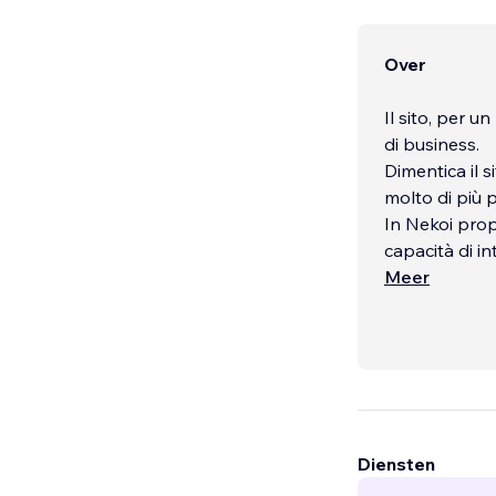
Over
Il sito, per 
di business.
Dimentica il s
molto di più p
In Nekoi prop
capacità di in
con servizi n
Meer
Metti il tuo s
...
Diensten