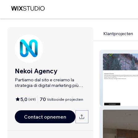
Klantprojecten
Nekoi Agency
Partiamo dal sito e creiamo la
strategia di digital marketing più
adeguata
5,0
70
(
49
)
Voltooide projecten
Langhe Living
Contact opnemen