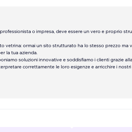
un professionista o impresa, deve essere un vero e proprio st
ito vetrina: ormai un sito strutturato ha lo stesso prezzo ma 
er la tua azienda.
oniamo soluzioni innovative e soddisfiamo i clienti grazie all
terpretare correttamente le loro esigenze e arricchire i nostri 
uovi e performanti.