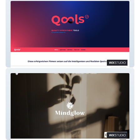
Qools
Mindglow