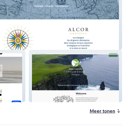
onseils
Krista Connolly
Meer tonen