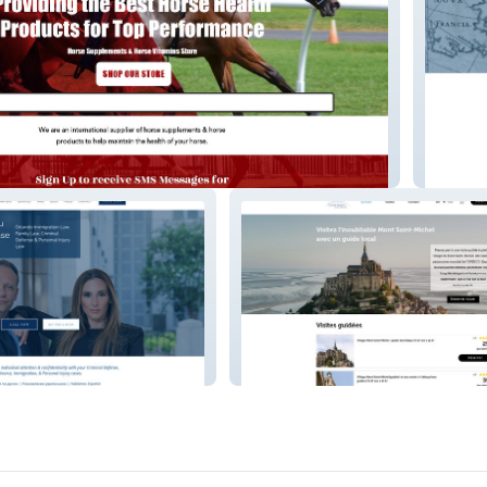
ine
Alcor C
k
Guide Saint Michel