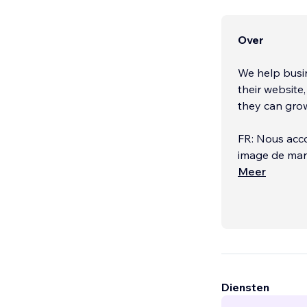
Over
We help busin
their website
they can grow
FR: Nous acco
image de marq
marketing et 
Meer
Diensten