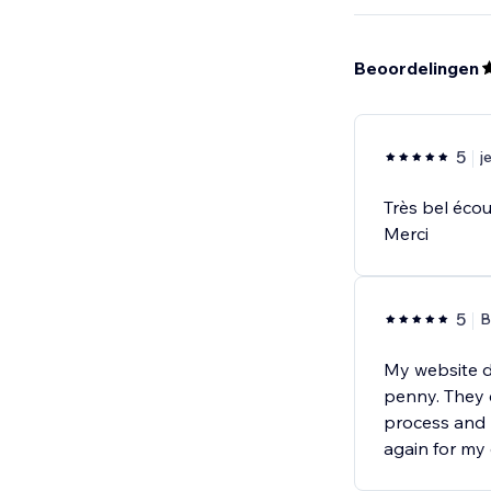
Beoordelingen
5
j
Très bel écout
Merci
5
B
My website d
penny. They 
process and m
again for my