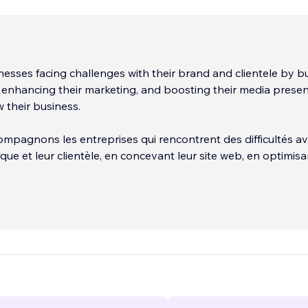
esses facing challenges with their brand and clientele by bu
, enhancing their marketing, and boosting their media prese
 their business.
mpagnons les entreprises qui rencontrent des difficultés av
ue et leur clientèle, en concevant leur site web, en optimisa
en renforçant leur présence médiatique — pour les aider
...