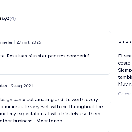
5,0
(
4
)
ennefer
27 mrt. 2026
e. Résultats réussi et prix très compétitif.
El res
costo
Siemp
tambié
Muy r
.
rian
9 aug. 2021
Gelever
esign came out amazing and it's worth every
communicate very well with me throughout the
et my expectations. I will definitely use them
 other business
...
Meer tonen