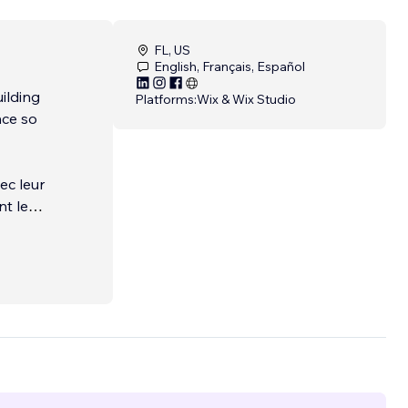
FL, US
English, Français, Español
ilding
Platforms:
Wix & Wix Studio
nce so
ec leur
nt leur