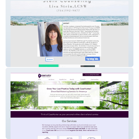
steincounseling
Case Hunter