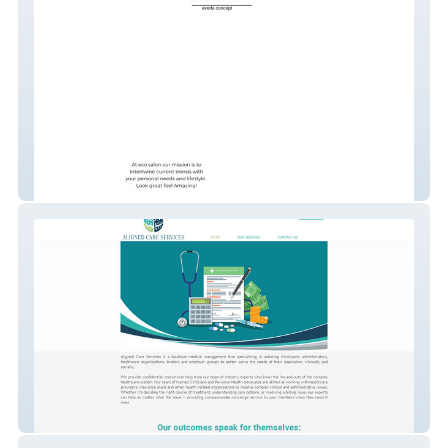
ecosalon
alignedcareservices