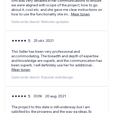
Emi was very detailed in her communications to ensure
we were aligned with scope of the project, how to go
about it, cost etc. and she gave me clear instructions on
how to use the functionality she im
...
Meer tonen
Geleverde dienst: Website-updates
5
25 okt. 2021
This Seller has been very professional and
accommodating. The breadth and depth of expertise
and knowledge are superb, and the communication has
been superb. I will definitely use her for additional
...
Meer tonen
Geleverde dienst: Klassiek webdesign
5
DON
20 aug. 2021
The project to this date is still underway but I am
satisfied by the progress and the way ea ideas, llc