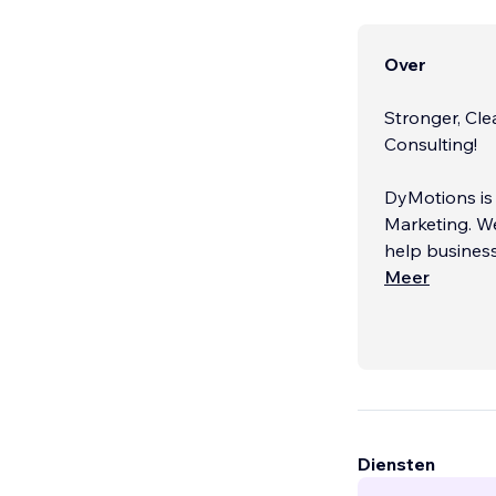
Over
Stronger, Cl
Consulting!
DyMotions is 
Marketing. We
help business
Meer
Our expertise
Diensten