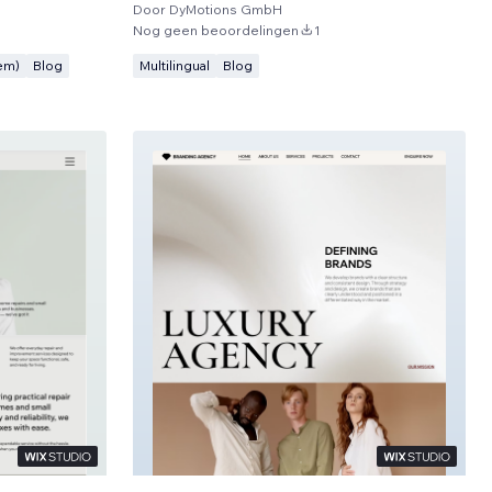
Door
DyMotions GmbH
Nog geen beoordelingen
1
em)
Blog
Multilingual
Blog