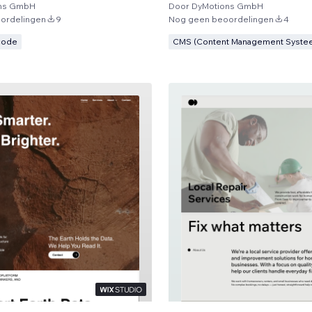
ns GmbH
Door
DyMotions GmbH
ordelingen
9
Nog geen beoordelingen
4
code
CMS (Content Management Syste