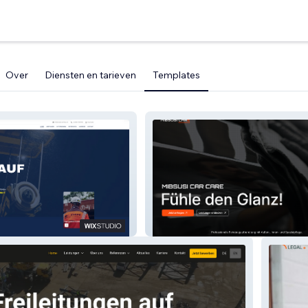
Over
Diensten en tarieven
Templates
u GmbH
Mibsusi Car Care