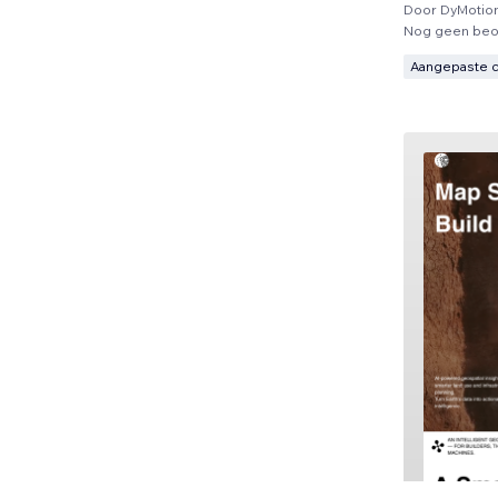
Door
DyMotio
Nog geen beo
Aangepaste 