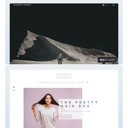
MoonWalker Research
The Pretty Hair Box