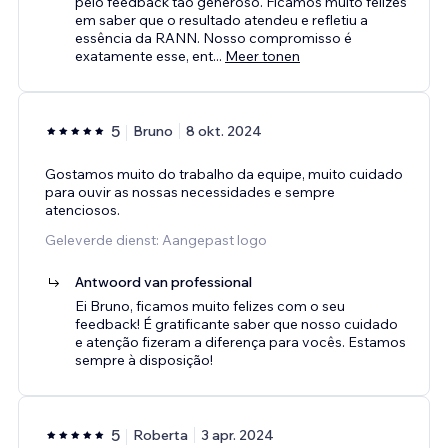
pelo feedback tão generoso. Ficamos muito felizes
em saber que o resultado atendeu e refletiu a
essência da RANN. Nosso compromisso é
exatamente esse, ent
...
Meer tonen
5
Bruno
8 okt. 2024
Gostamos muito do trabalho da equipe, muito cuidado
para ouvir as nossas necessidades e sempre
atenciosos.
Geleverde dienst: Aangepast logo
Antwoord van professional
Ei Bruno, ficamos muito felizes com o seu
feedback! É gratificante saber que nosso cuidado
e atenção fizeram a diferença para vocês. Estamos
sempre à disposição!
5
Roberta
3 apr. 2024