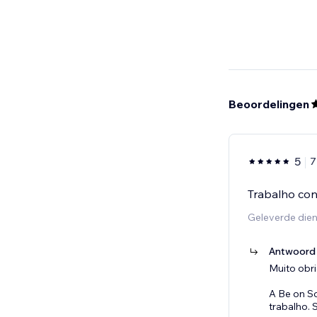
Beoordelingen
5
7
Trabalho con
Geleverde dien
Antwoord 
Muito obr
A Be on S
trabalho. 