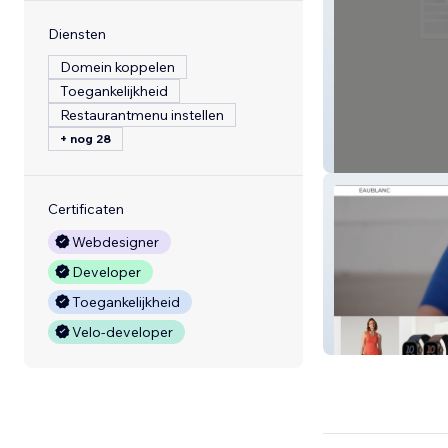
Diensten
Domein koppelen
Toegankelijkheid
Restaurantmenu instellen
+ nog 28
MoReCo
Certificaten
Webdesigner
Developer
Toegankelijkheid
Velo-developer
EauBlanc