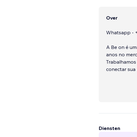
Over
Whatsapp - +
A Be on é uma
anos no merc
Trabalhamos 
conectar sua
melhores exp
potencializa
Diensten