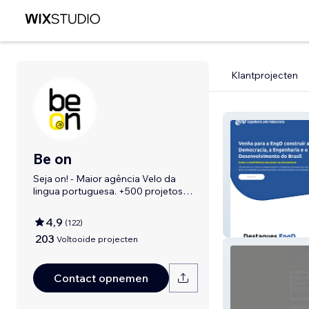
Klantprojecten
Be on
Seja on! - Maior agência Velo da
lingua portuguesa. +500 projetos
feitos!!!
4,9
(
122
)
EngD
203
Voltooide projecten
Contact opnemen