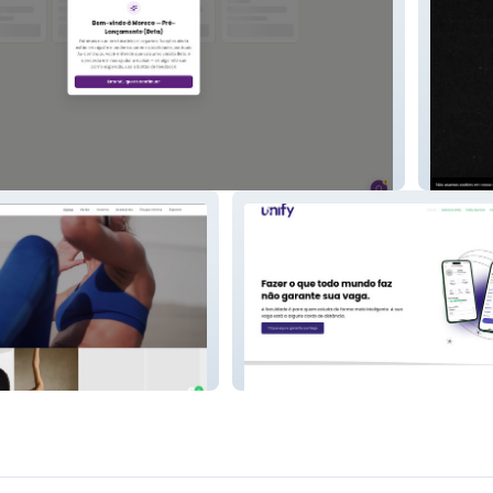
Oitora
Unify Flashcards