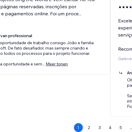
 páginas reservadas, inscrições por
 e pagamentos online. Foi um proce
...
Excele
experi
serviç
van professional
oportunidade de trabalho consigo João e familia
oft. De fato desafiador, mas sempre criando e
Recom
 todos os processos para o projeto funcionar.
Geleve
a oportunidade e sem
...
Meer tonen
An
Ob
pa
Se
in
Fi
1
2
3
4
5
..