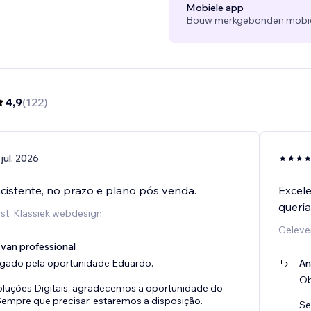
Mobiele app
Bouw merkgebonden mobiele
4,9
(
122
)
 jul. 2026
cistente, no prazo e plano pós venda.
Excele
querí
st: Klassiek webdesign
Geleve
van professional
igado pela oportunidade Eduardo.
An
Ob
oluções Digitais, agradecemos a oportunidade do
Sempre que precisar, estaremos a disposição.
Se