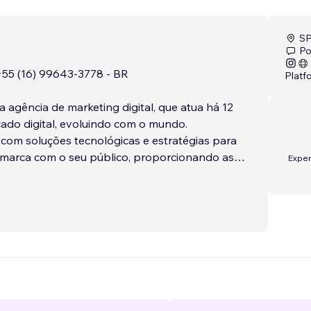
SP
Po
55 (16) 99643-3778 - BR
Platf
 agência de marketing digital, que atua há 12
ado digital, evoluindo com o mundo.
com soluções tecnológicas e estratégias para
 marca com o seu público, proporcionando as
Expe
eriências, novas oportunidades de negócio e
ndo suas vendas.