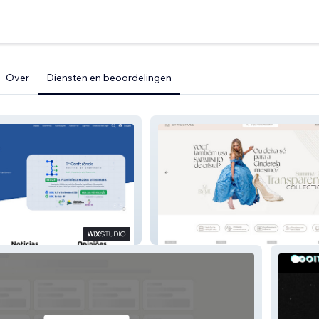
Over
Diensten en beoordelingen
By Me Shoes Brazil