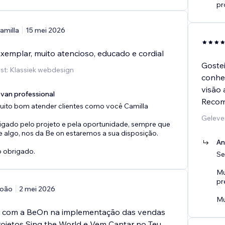
pr
amilla
15 mei 2026
exemplar, muito atencioso, educado e cordial
Gostei
st: Klassiek webdesign
conhe
visão 
van professional
Recom
ito bom atender clientes como você Camilla
Geleve
igado pelo projeto e pela oportunidade, sempre que
e algo, nos da Be on estaremos a sua disposição.
An
o obrigado.
Se
Mu
pr
oão
2 mei 2026
Mu
 com a BeOn na implementação das vendas
rojetos Sing the World e Vem Cantar no Teu