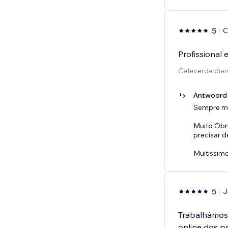
5
C
Profissional 
Geleverde dien
Antwoord 
Sempre mu
Muito Obr
precisar d
Muitissim
5
J
Trabalhámos
online dos p