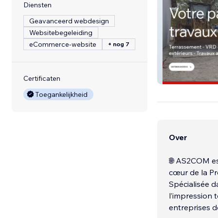
Diensten
Geavanceerd webdesign
Websitebegeleiding
eCommerce-website
+ nog 7
AFSTP
Certificaten
Toegankelijkheid
Over
🌐 AS2COM es
cœur de la P
Spécialisée da
l’impression t
entreprises d