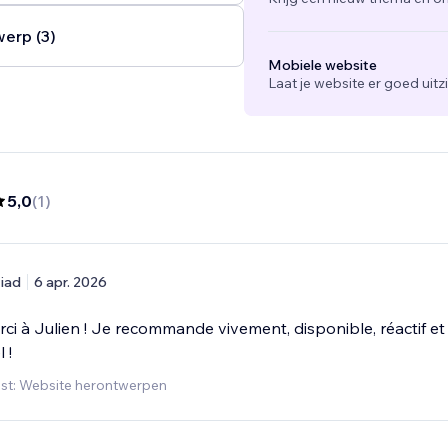
werp (3)
Mobiele website
Laat je website er goed uit
5,0
(
1
)
iad
6 apr. 2026
i à Julien ! Je recommande vivement, disponible, réactif et
 !
st: Website herontwerpen