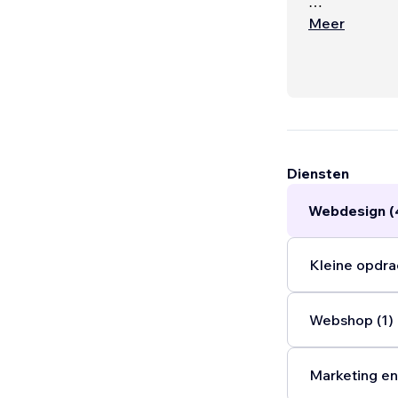
🎯 Notre missi
Meer
vos objectifs.
💡 Notre plus
Diensten
Webdesign (
Kleine opdra
Webshop (1)
Marketing en