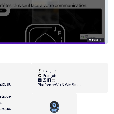
e AS2COM
PAC, FR
Français
ux, au
Platforms:
Wix & Wix Studio
étique,
es
arque.