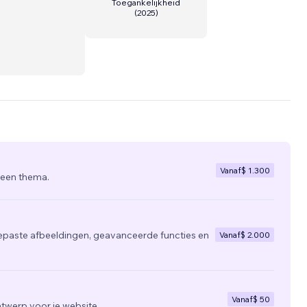
Toegankelijkheid
(
2025
)
es avec
...
Vanaf
$ 1.300
 een thema.
epaste afbeeldingen, geavanceerde functies en
Vanaf
$ 2.000
Vanaf
$ 50
twerp voor je website.