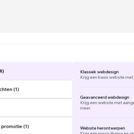
on : vous offrir des solutions sur-mesure, efficaces et aligné
-value : une approche globale, créative et orientée résultats.
4)
Klassiek webdesign
Krijg een basis website met
chten (1)
Geavanceerd webdesign
Krijg een website met aang
meer.
 promotie (1)
Website herontwerpen
Krijg een nieuw thema en on