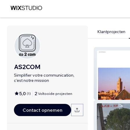
Klantprojecten
AS2COM
Simplifier votre communication,
c'est notre mission
5,0
2
(
1
)
Voltooide projecten
Riad Tiléli Marr
Contact opnemen