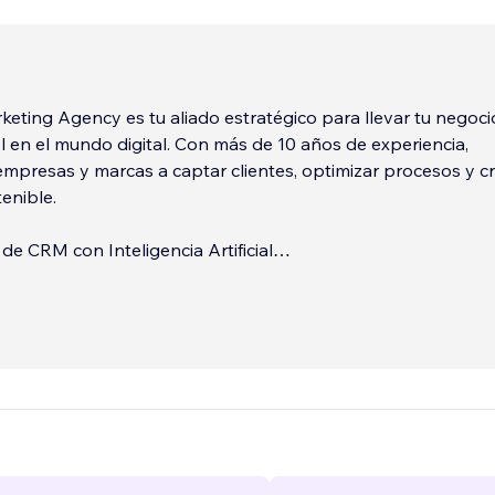
keting Agency es tu aliado estratégico para llevar tu negoci
el en el mundo digital. Con más de 10 años de experiencia,
presas y marcas a captar clientes, optimizar procesos y c
enible.
de CRM con Inteligencia Artificial
 y personalizamos la gestión de tus clientes para mejorar 
el usuario, aumentar la retención y maximizar tus ventas.
esarrollo Web Avanzado
...