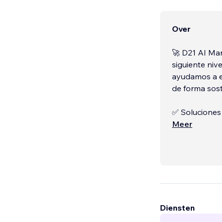
Over
🚀 D21 AI Mar
siguiente niv
ayudamos a em
de forma sost
✅ Soluciones 
Automatizamos
Meer
experiencia d
✅ Diseño y D
Diensten