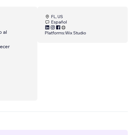
FL, US
Español
o al
Platforms:
Wix Studio
recer
la