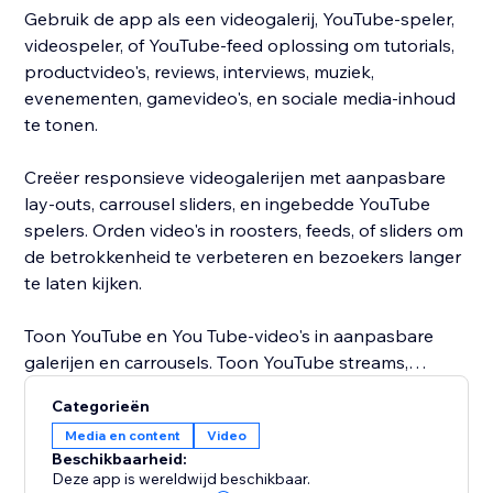
Gebruik de app als een videogalerij, YouTube-speler,
videospeler, of YouTube-feed oplossing om tutorials,
productvideo's, reviews, interviews, muziek,
evenementen, gamevideo's, en sociale media-inhoud
te tonen.
Creëer responsieve videogalerijen met aanpasbare
lay-outs, carrousel sliders, en ingebedde YouTube
spelers. Orden video's in roosters, feeds, of sliders om
de betrokkenheid te verbeteren en bezoekers langer
te laten kijken.
Toon YouTube en You Tube-video's in aanpasbare
galerijen en carrousels. Toon YouTube streams,
afspeellijsten, en video's op je website, inclusief
Categorieën
YouTube Kids inhoud.
Media en content
Video
Beschikbaarheid:
Perfect voor bedrijven, makers, bloggers, online
Deze app is wereldwijd beschikbaar.