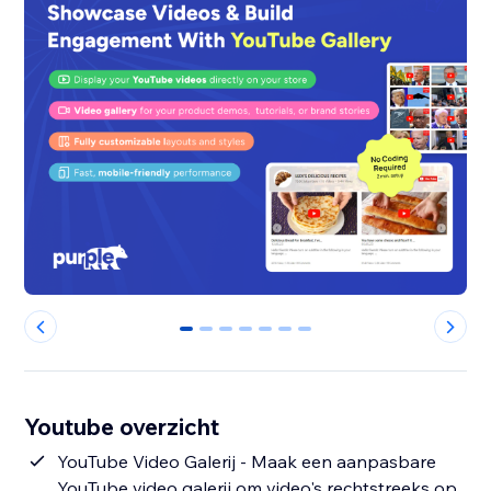
0
1
2
3
4
5
6
Youtube overzicht
YouTube Video Galerij - Maak een aanpasbare
YouTube video galerij om video's rechtstreeks op