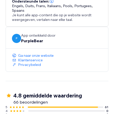
winkels, onderwijzers, bureaus, streamers, en
Ondersteunde talen:
Engels
,
Duits
,
Frans
,
Italiaans
,
Pools
,
Portugees
,
marketingwebsites die professioneel YouTube video's
Spaans
willen tonen.
Je kunt alle app-content die op je website wordt
weergegeven, vertalen naar elke taal.
De app is mobiel responsief, eenvoudig in te stellen,
en vereist geen codering. Integreer YouTube video's,
App ontwikkeld door
maak videogalerijen, en toon YouTube inhoud direct
P
PurpleBear
op je website met een aanpasbare YouTube speler.
Ga naar onze website
Klantenservice
Privacybeleid
4.8 gemiddelde waardering
66 beoordelingen
5
61
4
0