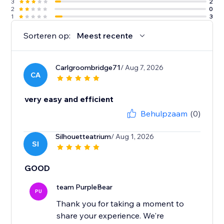
3
2
2
0
1
3
Sorteren op:
Meest recente
Carlgroombridge71
/ Aug 7, 2026
CA
very easy and efficient
Behulpzaam
(0)
Silhouetteatrium
/ Aug 1, 2026
SI
GOOD
team PurpleBear
PU
Thank you for taking a moment to
share your experience. We're