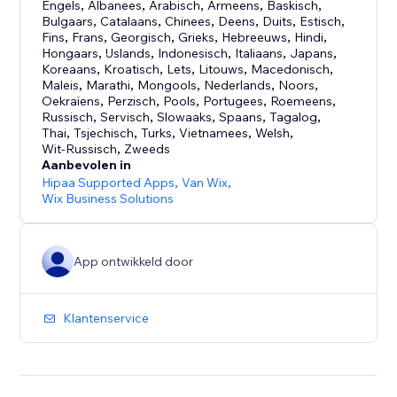
Engels
,
Albanees
,
Arabisch
,
Armeens
,
Baskisch
,
Bulgaars
,
Catalaans
,
Chinees
,
Deens
,
Duits
,
Estisch
,
Fins
,
Frans
,
Georgisch
,
Grieks
,
Hebreeuws
,
Hindi
,
Hongaars
,
IJslands
,
Indonesisch
,
Italiaans
,
Japans
,
Koreaans
,
Kroatisch
,
Lets
,
Litouws
,
Macedonisch
,
Maleis
,
Marathi
,
Mongools
,
Nederlands
,
Noors
,
Oekraïens
,
Perzisch
,
Pools
,
Portugees
,
Roemeens
,
Russisch
,
Servisch
,
Slowaaks
,
Spaans
,
Tagalog
,
Thai
,
Tsjechisch
,
Turks
,
Vietnamees
,
Welsh
,
Wit-Russisch
,
Zweeds
Aanbevolen in
Hipaa Supported Apps
,
Van Wix
,
Wix Business Solutions
App ontwikkeld door
Klantenservice