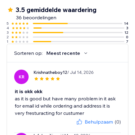
3.5 gemiddelde waardering
36 beoordelingen
5
14
4
3
3
12
2
0
1
7
Sorteren op:
Meest recente
Krishnatheboy12
/ Jul 14, 2026
KR
it is okk okk
as it is good but have many problem in it ask
for email id while ordering and address it is
very fresturacting for custumer
Behulpzaam
(0)