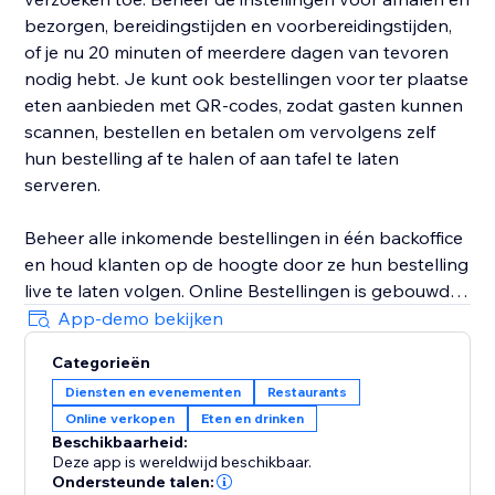
bezorgen, bereidingstijden en voorbereidingstijden,
of je nu 20 minuten of meerdere dagen van tevoren
nodig hebt. Je kunt ook bestellingen voor ter plaatse
eten aanbieden met QR-codes, zodat gasten kunnen
scannen, bestellen en betalen om vervolgens zelf
hun bestelling af te halen of aan tafel te laten
serveren.
Beheer alle inkomende bestellingen in één backoffice
en houd klanten op de hoogte door ze hun bestelling
live te laten volgen. Online Bestellingen is gebouwd
op Wix eCommerce en koppelt met Wix-tools zoals
App-demo bekijken
CRM, Kortingen, Coupons, Cadeaubonnen,
Categorieën
geautomatiseerde Marketingcampagnes, Analytics en
Diensten en evenementen
Restaurants
24/7 ondersteuning. Zo kun je het aantal
Online verkopen
Eten en drinken
herhaalbestellingen verhogen en je restaurant op
Beschikbaarheid:
één plek beheren.
Deze app is wereldwijd beschikbaar.
Ondersteunde talen: