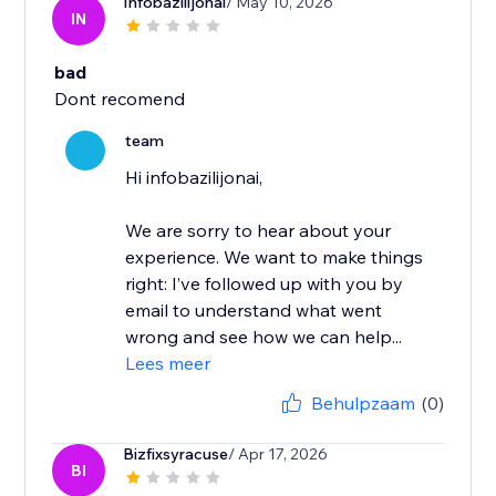
Infobazilijonai
/ May 10, 2026
IN
bad
Dont recomend
team
Hi infobazilijonai,
We are sorry to hear about your
experience. We want to make things
right: I’ve followed up with you by
email to understand what went
wrong and see how we can help...
Lees meer
Behulpzaam
(0)
Bizfixsyracuse
/ Apr 17, 2026
BI