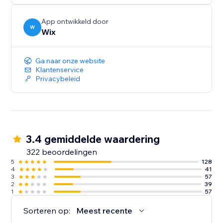
App ontwikkeld door
W
Wix
Ga naar onze website
Klantenservice
Privacybeleid
3.4 gemiddelde waardering
322 beoordelingen
5
128
4
41
3
57
2
39
1
57
Sorteren op:
Meest recente