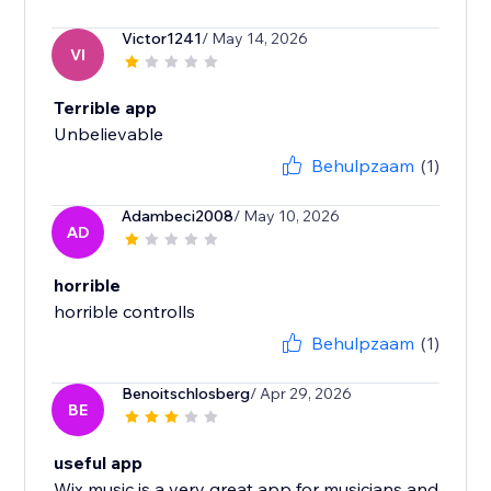
Victor1241
/ May 14, 2026
VI
Terrible app
Unbelievable
Behulpzaam
(1)
Adambeci2008
/ May 10, 2026
AD
horrible
horrible controlls
Behulpzaam
(1)
Benoitschlosberg
/ Apr 29, 2026
BE
useful app
Wix music is a very great app for musicians and