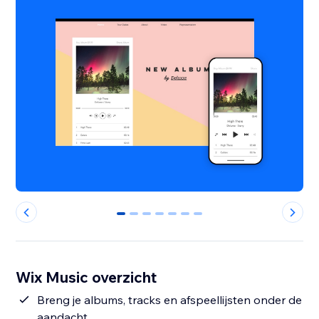
0
1
2
3
4
5
6
Wix Music overzicht
Breng je albums, tracks en afspeellijsten onder de
aandacht