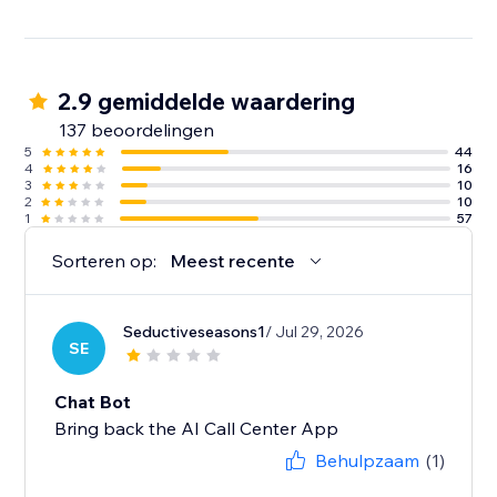
2.9 gemiddelde waardering
137 beoordelingen
5
44
4
16
3
10
2
10
1
57
Sorteren op:
Meest recente
Seductiveseasons1
/ Jul 29, 2026
SE
Chat Bot
Bring back the AI Call Center App
Behulpzaam
(1)