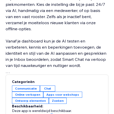
piekmomenten. Kies de instelling die bij je past: 24/7
via AI, handmatig via een medewerker, of op basis
van een vast rooster. Zelfs als je inactief bent,
verzamel je moeiteloos nieuwe klanten via onze
offline-opties.
Vanaf je dashboard kun je de AI testen en
verbeteren, kennis en beperkingen toevoegen, de
identiteit en stijl van de AI aanpassen en gesprekken
in je Inbox beoordelen, zodat Smart Chat na verloop
van tijd nauwkeuriger en nuttiger wordt.
Krijg eenvoudig toegang tot belangrijke chatanalyses
Categorieën
die je helpen meer te weten te komen over je
Communicatie
Chat
websitebezoekers en te verbeteren hoe je ze betrekt
Online verkopen
Apps voor webshops
om de conversies te verhogen. Smart Chat analyseert
Ontwerp elementen
Zoeken
ook je gesprekken om je belangrijke inzichten te
Beschikbaarheid:
geven in waar je klanten naar op zoek zijn en hoe je je
Deze app is wereldwijd beschikbaar.