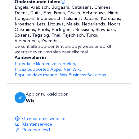
bedrijf kunt verbeteren.
Ondersteunde talen:
Engels
,
Arabisch
,
Bulgaars
,
Catalaans
,
Chinees
,
Deens
,
Duits
,
Fins
,
Frans
,
Grieks
,
Hebreeuws
,
Hindi
,
Voorheen bekend als Wix AI Site-Chat, is Smart Chat
Hongaars
,
Indonesisch
,
Italiaans
,
Japans
,
Koreaans
,
nu geüpgraded met live medewerker-chat. Deze is
Kroatisch
,
Lets
,
Litouws
,
Maleis
,
Nederlands
,
Noors
,
Oekraïens
,
Pools
,
Portugees
,
Russisch
,
Slowaaks
,
ontworpen om de oude Wix Chat te vervangen door
Spaans
,
Tagalog
,
Thai
,
Tsjechisch
,
Turks
,
Vietnamees
,
Zweeds
Je kunt alle app-content die op je website wordt
weergegeven, vertalen naar elke taal.
Aanbevolen in
Potentiële klanten verzamelen
,
Hipaa Supported Apps
,
Van Wix
,
Populair deze maand
,
Wix Business Solutions
App ontwikkeld door
W
Wix
Ga naar onze website
Klantenservice
Privacybeleid