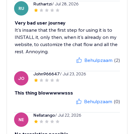
Ruthartzi
/ Jul 28, 2026
RU
Very bad user journey
It's insane that the first step for using it is to
INSTALL it, only then, when it's already on my
website, to customize the chat flow and all the
rest. Annoying.
Behulpzaam
(2)
John966647
/ Jul 23, 2026
JO
This thing blowwwwwsss
Behulpzaam
(0)
Nellatango
/ Jul 22, 2026
NE