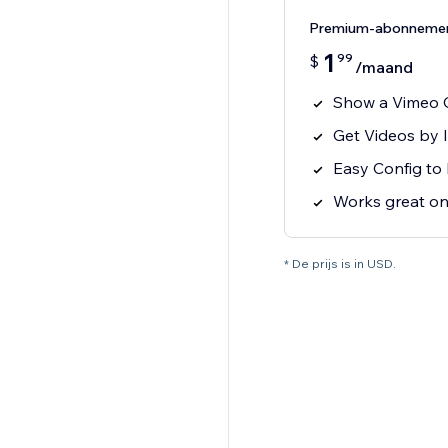
Premium-abonneme
1
99
$
/maand
Show a Vimeo G
Get Videos by I
Easy Config to 
Works great on
* De prijs is in USD.