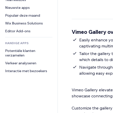
Video
Conversie
Pagina templates
Opslagoplossingen
Enquêtes
Nieuwste apps
PDF
Afbeeldingseffecten
Dropshipping
Chat
Bestanden delen
Populair deze maand
Knoppen en menu's
Prijzen en abonnementen
Opmerkingen
Nieuws
Banners en badges
Crowdfunding
Wix Business Solutions
Telefoonnummer
Contentdiensten
Rekenmachines
Eten en drinken
Community
Vimeo Gallery ov
Editor Add-ons
Teksteffecten
Zoeken
Beoordelingen en testimonials
Easily enhance you
HANDIGE APPS
Weer
CRM
captivating multi
Potentiële klanten 
Grafieken en tabellen
Tailor the gallery
verzamelen
which details to d
Verkeer analyseren
Navigate through 
Interactie met bezoekers
allowing easy exp
Vimeo Gallery elevate
showcase connecting vi
Customize the gallery w