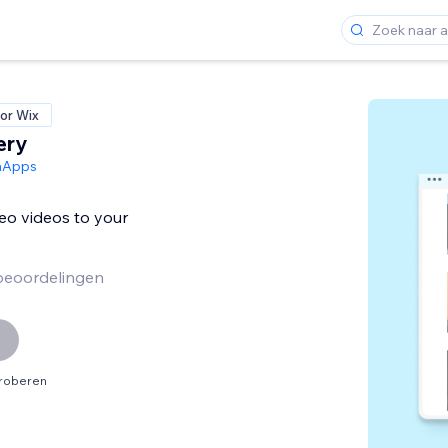
or Wix
ery
hApps
eo videos to your
beoordelingen
proberen