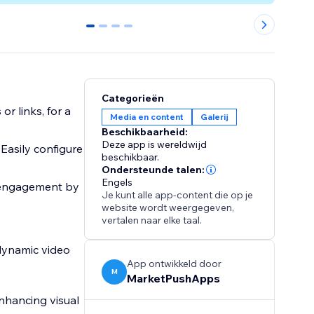
0
1
2
3
Categorieën
r links, for a
Media en content
Galerij
Beschikbaarheid:
Deze app is wereldwijd
 Easily configure
beschikbaar.
Ondersteunde talen:
Engels
r engagement by
Je kunt alle app-content die op je
website wordt weergegeven,
vertalen naar elke taal.
dynamic video
App ontwikkeld door
M
MarketPushApps
enhancing visual