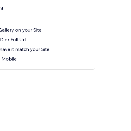
nt
allery on your Site
D or Full Url
have it match your Site
 Mobile