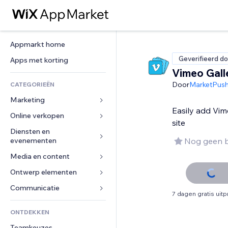
Appmarkt home
Geverifieerd do
Apps met korting
Vimeo Gall
Door
MarketPus
CATEGORIEËN
Marketing
Easily add Vim
Online verkopen
Advertenties
site
Mobiel
Diensten en 
Apps voor webshops
evenementen
Nog geen 
Analytics
Verzending en levering
Media en content
Hotels
Social media
Verkoopknoppen
Evenementen
Ontwerp elementen
Galerij
SEO
Online cursussen
Restaurants
Muziek
Betrokkenheid
Kaarten en navigatie
Communicatie 
Print on demand
7 dagen gratis uit
Vastgoed
Podcasts
Websitevermeldingen
Privacy en beveiliging
Boekhouding
Formulieren
ONTDEKKEN
Boekingen
Fotografie
E-mail
Ontime
Coupons en loyaliteit
Blog
Teamkeuzes