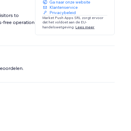
Ga naar onze website
Klantenservice
Privacybeleid
sitors to
Market Push Apps SRL zorgt ervoor
s-free operation
dat het voldoet aan de EU-
handelswetgeving.
Lees meer
eoordelen.