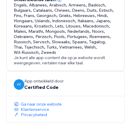
Engels
,
Albanees
,
Arabisch
,
Armeens
,
Baskisch
,
Bulgaars
,
Catalaans
,
Chinees
,
Deens
,
Duits
,
Estisch
,
Fins
,
Frans
,
Georgisch
,
Grieks
,
Hebreeuws
,
Hindi
,
Hongaars
,
IJslands
,
Indonesisch
,
Italiaans
,
Japans
,
Koreaans
,
Kroatisch
,
Lets
,
Litouws
,
Macedonisch
,
Maleis
,
Marathi
,
Mongools
,
Nederlands
,
Noors
,
Oekraïens
,
Perzisch
,
Pools
,
Portugees
,
Roemeens
,
Russisch
,
Servisch
,
Slowaaks
,
Spaans
,
Tagalog
,
Thai
,
Tsjechisch
,
Turks
,
Vietnamees
,
Welsh
,
Wit-Russisch
,
Zweeds
Je kunt alle app-content die op je website wordt
weergegeven, vertalen naar elke taal.
App ontwikkeld door
CC
Certified Code
Ga naar onze website
Klantenservice
Privacybeleid