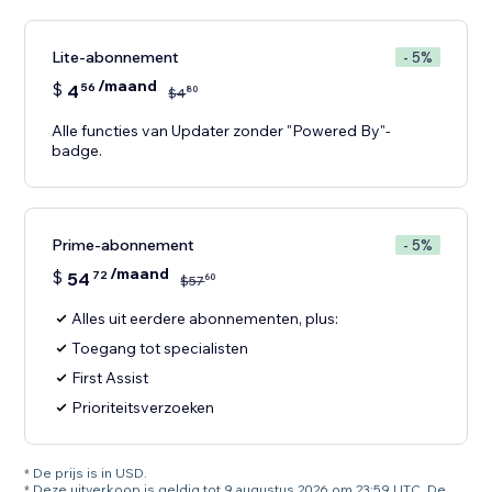
Lite-abonnement
- 5%
/maand
$
4
56
80
$
4
Alle functies van Updater zonder "Powered By"-
badge.
Prime-abonnement
- 5%
/maand
$
54
72
60
$
57
Alles uit eerdere abonnementen, plus:
Toegang tot specialisten
First Assist
Prioriteitsverzoeken
* De prijs is in USD.
* Deze uitverkoop is geldig tot 9 augustus 2026 om 23:59 UTC. De