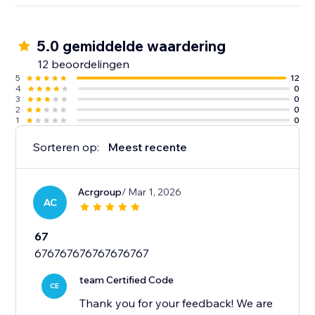
5.0 gemiddelde waardering
12 beoordelingen
5
12
4
0
3
0
2
0
1
0
Sorteren op:
Meest recente
Acrgroup
/ Mar 1, 2026
AC
67
676767676767676767
team Certified Code
CE
Thank you for your feedback! We are