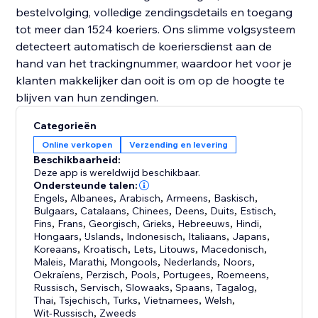
bestelvolging, volledige zendingsdetails en toegang
tot meer dan 1524 koeriers. Ons slimme volgsysteem
detecteert automatisch de koeriersdienst aan de
hand van het trackingnummer, waardoor het voor je
klanten makkelijker dan ooit is om op de hoogte te
blijven van hun zendingen.
Categorieën
Online verkopen
Verzending en levering
Beschikbaarheid:
Deze app is wereldwijd beschikbaar.
Ondersteunde talen:
Engels
,
Albanees
,
Arabisch
,
Armeens
,
Baskisch
,
Bulgaars
,
Catalaans
,
Chinees
,
Deens
,
Duits
,
Estisch
,
Fins
,
Frans
,
Georgisch
,
Grieks
,
Hebreeuws
,
Hindi
,
Hongaars
,
IJslands
,
Indonesisch
,
Italiaans
,
Japans
,
Koreaans
,
Kroatisch
,
Lets
,
Litouws
,
Macedonisch
,
Maleis
,
Marathi
,
Mongools
,
Nederlands
,
Noors
,
Oekraïens
,
Perzisch
,
Pools
,
Portugees
,
Roemeens
,
Russisch
,
Servisch
,
Slowaaks
,
Spaans
,
Tagalog
,
Thai
,
Tsjechisch
,
Turks
,
Vietnamees
,
Welsh
,
Wit-Russisch
,
Zweeds