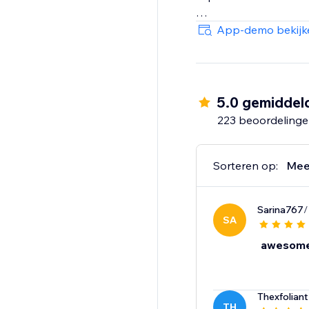
With Super Gift Option
App-demo bekijk
engagement, and hap
5.0 gemiddel
223 beoordeling
Sorteren op:
Mee
Sarina767
/
SA
awesom
Thexfoliant
TH