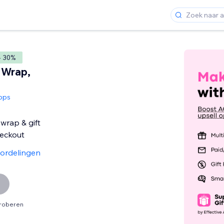
- 30%
t Wrap,
Apps
 wrap & gift
eckout
ordelingen
proberen