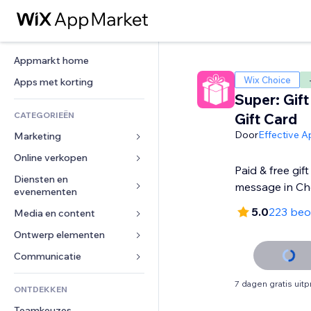
Appmarkt home
Wix Choice
Apps met korting
Super: Gif
CATEGORIEËN
Gift Card
Door
Effective 
Marketing
Online verkopen
Advertenties
Paid & free gift
Mobiel
Diensten en 
Apps voor webshops
message in Ch
evenementen
Analytics
Verzending en levering
5.0
223 beo
Media en content
Hotels
Social media
Verkoopknoppen
Evenementen
Ontwerp elementen
Galerij
SEO
Online cursussen
Restaurants
Muziek
Betrokkenheid
Kaarten en navigatie
Communicatie 
Print on demand
Vastgoed
Podcasts
Websitevermeldingen
Privacy en beveiliging
Boekhouding
Formulieren
7 dagen gratis uit
ONTDEKKEN
Boekingen
Fotografie
E-mail
Ontime
Coupons en loyaliteit
Blog
Teamkeuzes