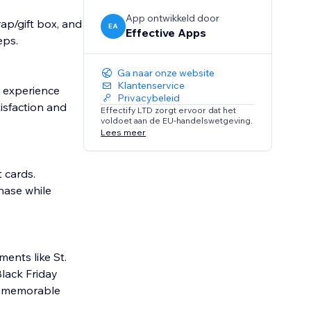
App ontwikkeld door
ap/gift box, and
EA
Effective Apps
eps.
Ga naar onze website
Klantenservice
e experience
Privacybeleid
isfaction and
Effectify LTD zorgt ervoor dat het
voldoet aan de EU-handelswetgeving.
Lees meer
 cards.
hase while
ents like St.
Black Friday
to memorable