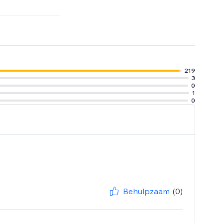
tter
219
3
0
1
0
Behulpzaam
(0)