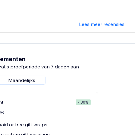
Lees meer recensies
nementen
ratis proefperiode van 7 dagen aan
Maandelijks
nt
- 30%
99
aid or free gift wraps
ee custom gift message