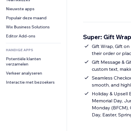
Video
Conversie
Pagina templates
Opslagoplossingen
Enquêtes
Nieuwste apps
PDF
Afbeeldingseffecten
Dropshipping
Chat
Bestanden delen
Populair deze maand
Knoppen en menu's
Prijzen en abonnementen
Opmerkingen
Nieuws
Banners en badges
Crowdfunding
Wix Business Solutions
Telefoonnummer
Contentdiensten
Rekenmachines
Eten en drinken
Community
Super: Gift Wrap
Editor Add-ons
Teksteffecten
Zoeken
Beoordelingen en testimonials
Gift Wrap, Gift on Order
HANDIGE APPS
Weer
CRM
their order or plac
Potentiële klanten 
Grafieken en tabellen
Gift Message & Gif
verzamelen
custom text, mak
Verkeer analyseren
Seamless Checkout
Interactie met bezoekers
smooth, and high
Holiday & Upsell B
Memorial Day, Jun
Monday (BFCM), Chr
Day, Easter, Spri