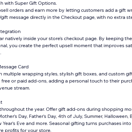
 with Super Gift Options.
sell orders and earn more by letting customers add a gift wr
/gift message directly in the Checkout page, with no extra st
tegration
ar natively inside your store’s checkout page. By keeping th
al, you create the perfect upsell moment that improves sat
.
 Message Card
 multiple wrapping styles, stylish gift boxes, and custom gift
ree or paid add-ons, adding a personal touch to their purc
evenue stream.
t
throughout the year. Offer gift add-ons during shopping mom
 Mother’s Day, Father’s Day, 4th of July, Summer, Halloween, 
 Year’s Eve and more. Seasonal gifting turns purchases in
 profits for your store.