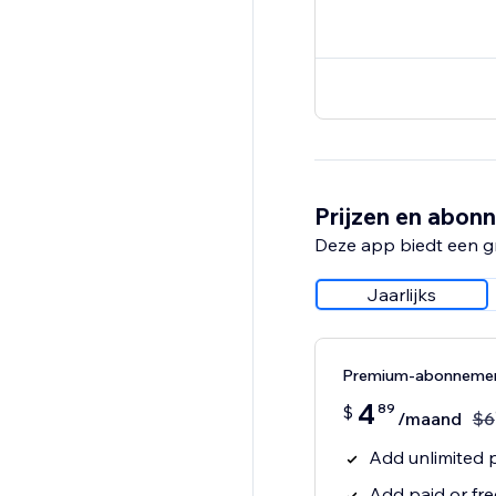
Prijzen en abon
Deze app biedt een g
Jaarlijks
Premium-abonneme
4
89
$
/maand
$
6
Add unlimited p
Add paid or fr