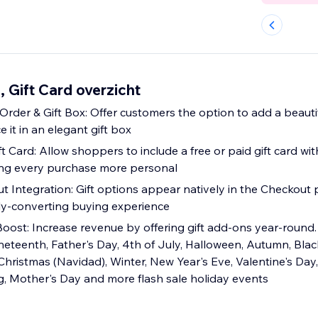
, Gift Card overzicht
 & Gift Box: Offer customers the option to add a beautiful gift wraps to
e it in an elegant gift box
t Card: Allow shoppers to include a free or paid gift card wit
ing every purchase more personal
 Integration: Gift options appear natively in the Checkout 
ly-converting buying experience
oost: Increase revenue by offering gift add-ons year-round. 
eteenth, Father's Day, 4th of July, Halloween, Autumn, Blac
istmas (Navidad), Winter, New Year's Eve, Valentine's Day, S
ng, Mother's Day and more flash sale holiday events