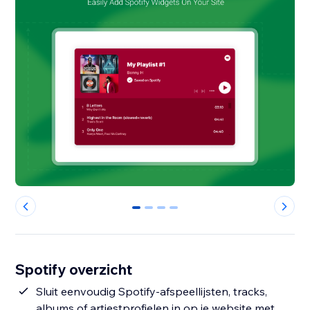
0
1
2
3
Spotify overzicht
Sluit eenvoudig Spotify-afspeellijsten, tracks,
albums of artiestprofielen in op je website met