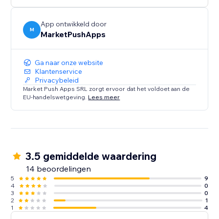
App ontwikkeld door
M
MarketPushApps
Ga naar onze website
Klantenservice
Privacybeleid
Market Push Apps SRL zorgt ervoor dat het voldoet aan de
EU-handelswetgeving.
Lees meer
3.5 gemiddelde waardering
14 beoordelingen
5
9
4
0
3
0
2
1
1
4