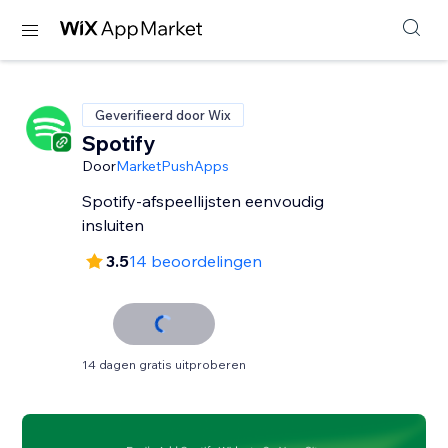
Geverifieerd door Wix
Spotify
Door
MarketPushApps
Spotify-afspeellijsten eenvoudig
insluiten
3.5
14 beoordelingen
14 dagen gratis uitproberen