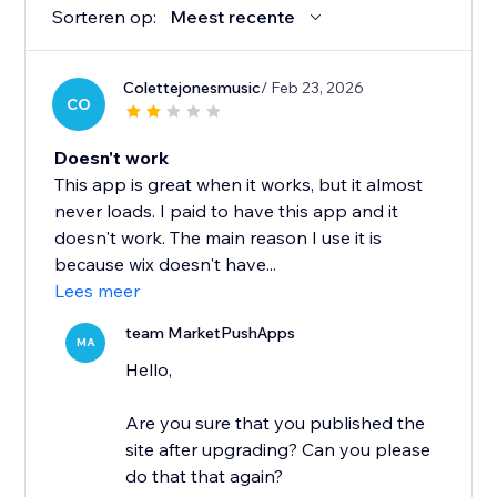
Sorteren op:
Meest recente
Colettejonesmusic
/ Feb 23, 2026
CO
Doesn't work
This app is great when it works, but it almost
never loads. I paid to have this app and it
doesn't work. The main reason I use it is
because wix doesn't have...
Lees meer
team MarketPushApps
MA
Hello,
Are you sure that you published the
site after upgrading? Can you please
do that that again?