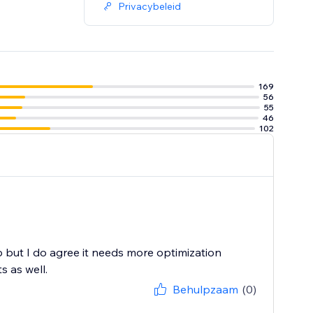
Privacybeleid
169
56
55
46
102
but I do agree it needs more optimization
 as well.
Behulpzaam
(0)