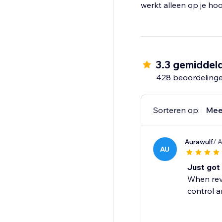
3.3 gemiddel
428 beoordeling
Sorteren op:
Mee
Aurawulf
/ 
AU
Just got 
When revi
control a