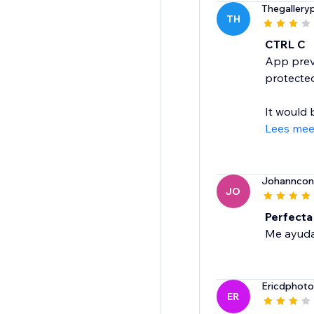
Thegallery
TH
CTRL C
App preve
protected
It would b
Lees mee
Johanncon
JO
Perfecta
Me ayuda
Ericdphot
ER