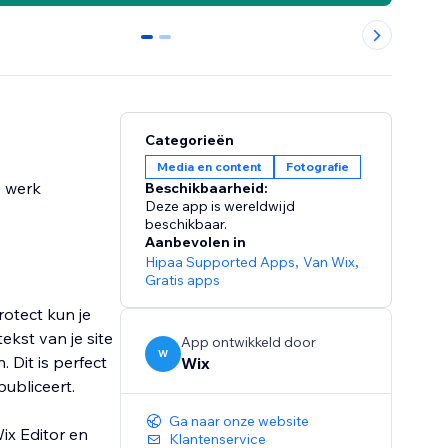
0
1
Categorieën
Media en content
Fotografie
e werk
Beschikbaarheid:
Deze app is wereldwijd
beschikbaar.
Aanbevolen in
Hipaa Supported Apps
,
Van Wix
,
Gratis apps
otect kun je
kst van je site
App ontwikkeld door
W
 Dit is perfect
Wix
publiceert.
Ga naar onze website
ix Editor en
Klantenservice