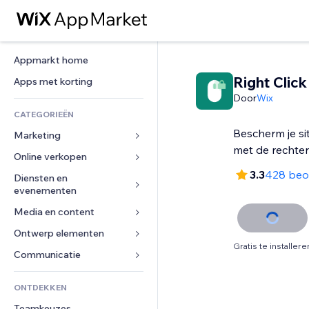
Appmarkt home
Right Click
Apps met korting
Door
Wix
CATEGORIEËN
Bescherm je s
Marketing
met de rechte
Online verkopen
Advertenties
3.3
428 beo
Mobiel
Diensten en 
Apps voor webshops
evenementen
Analytics
Verzending en levering
Media en content
Hotels
Social media
Verkoopknoppen
Evenementen
Ontwerp elementen
Galerij
SEO
Online cursussen
Gratis te installere
Restaurants
Muziek
Betrokkenheid
Kaarten en navigatie
Communicatie 
Print on demand
Vastgoed
Podcasts
Websitevermeldingen
Privacy en beveiliging
Boekhouding
Formulieren
ONTDEKKEN
Boekingen
Fotografie
E-mail
Ontime
Coupons en loyaliteit
Blog
Teamkeuzes