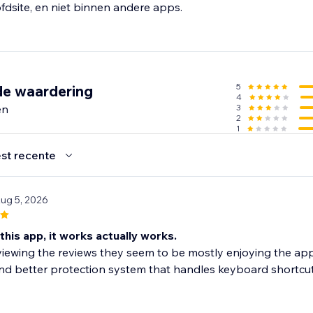
5
de waardering
4
en
3
2
1
st recente
Aug 5, 2026
this app, it works actually works.
ewing the reviews they seem to be mostly enjoying the app 
nd better protection system that handles keyboard shortcuts