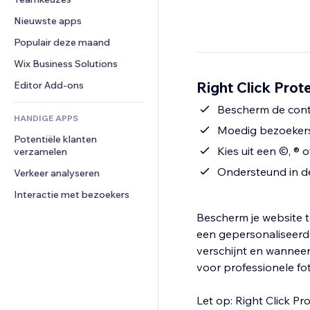
Video
Conversie
Pagina templates
Opslagoplossingen
Enquêtes
Nieuwste apps
PDF
Afbeeldingseffecten
Dropshipping
Chat
Bestanden delen
Populair deze maand
Knoppen en menu's
Prijzen en abonnementen
Opmerkingen
Nieuws
Banners en badges
Crowdfunding
Wix Business Solutions
Telefoonnummer
Contentdiensten
Rekenmachines
Eten en drinken
Community
Right Click Prot
Editor Add-ons
Teksteffecten
Zoeken
Beoordelingen en testimonials
Bescherm de cont
HANDIGE APPS
Weer
CRM
Moedig bezoekers 
Potentiële klanten 
Grafieken en tabellen
Kies uit een ©, ®
verzamelen
Ondersteund in de
Verkeer analyseren
Interactie met bezoekers
Bescherm je website t
een gepersonaliseerde
verschijnt en wanneer
voor professionele fot
Let op: Right Click P