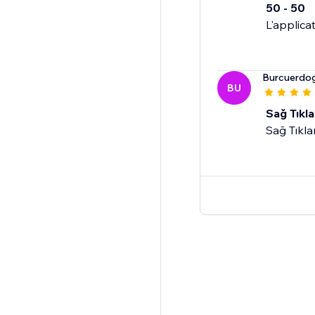
50 - 50
L'applica
Burcuerdo
BU
Sağ Tıkl
Sağ Tıkl