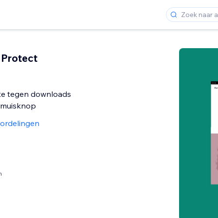
 Protect
ite tegen downloads
rmuisknop
ordelingen
n