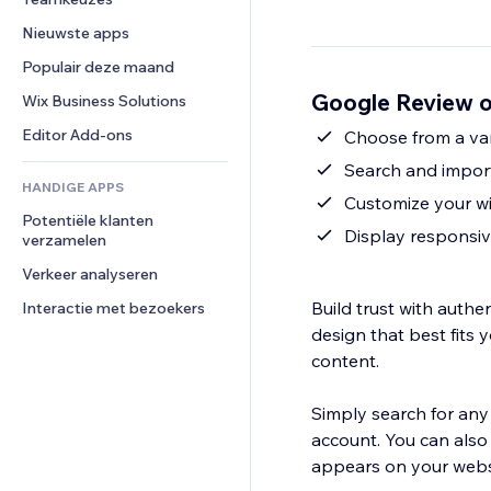
Video
Conversie
Pagina templates
Opslagoplossingen
Enquêtes
Nieuwste apps
PDF
Afbeeldingseffecten
Dropshipping
Chat
Bestanden delen
Populair deze maand
Knoppen en menu's
Prijzen en abonnementen
Opmerkingen
Nieuws
Banners en badges
Google Review o
Crowdfunding
Wix Business Solutions
Telefoonnummer
Contentdiensten
Rekenmachines
Eten en drinken
Community
Editor Add-ons
Choose from a var
Teksteffecten
Zoeken
Beoordelingen en testimonials
Search and import
HANDIGE APPS
Weer
CRM
Customize your wid
Potentiële klanten 
Grafieken en tabellen
Display responsiv
verzamelen
Verkeer analyseren
Build trust with auth
Interactie met bezoekers
design that best fits
content.
Simply search for any
account. You can also 
appears on your webs