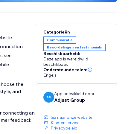
Categorieën
ebsite
Communicatie
connection
Beoordelingen en testimonials
Beschikbaarheid:
rs see
Deze app is wereldwijd
bile
beschikbaar.
Ondersteunde talen:
Engels
 Choose the
style, and
App ontwikkeld door
AG
Adjust Group
or connecting an
Ga naar onze website
stomer feedback
Klantenservice
Privacybeleid