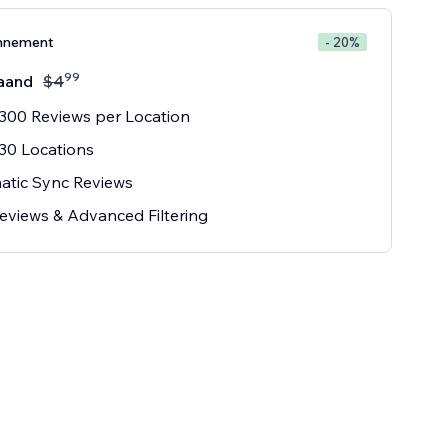
nnement
- 20%
99
aand
$
4
300 Reviews per Location
30 Locations
atic Sync Reviews
eviews & Advanced Filtering