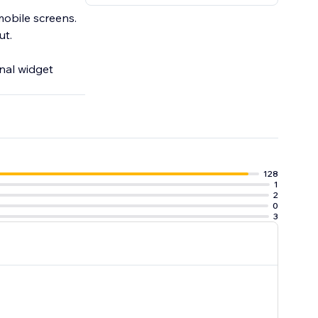
mobile screens.
ut.
nal widget
128
1
2
0
3