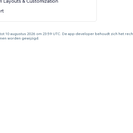
 Layouts & Customization
rt
g tot 10 augustus 2026 om 23:59 UTC. De app-developer behoudt zich het rec
nen worden gewijzigd.