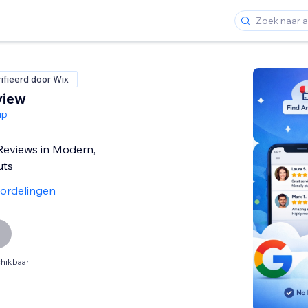
ifieerd door Wix
view
up
eviews in Modern,
uts
ordelingen
hikbaar