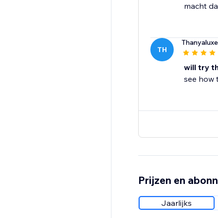
macht da
Thanyaluxeo
TH
will try t
see how t
Prijzen en abon
Jaarlijks