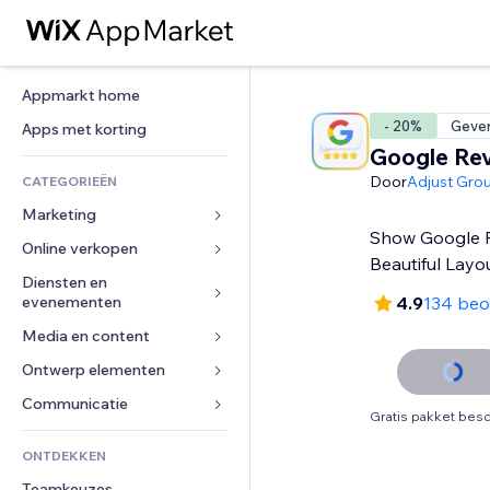
Appmarkt home
- 20%
Gever
Apps met korting
Google Re
Door
Adjust Gro
CATEGORIEËN
Marketing
Show Google R
Online verkopen
Advertenties
Beautiful Layo
Mobiel
Diensten en 
Apps voor webshops
evenementen
4.9
134 beo
Analytics
Verzending en levering
Media en content
Hotels
Social media
Verkoopknoppen
Evenementen
Ontwerp elementen
Galerij
SEO
Online cursussen
Restaurants
Muziek
Betrokkenheid
Kaarten en navigatie
Communicatie 
Print on demand
Gratis pakket besc
Vastgoed
Podcasts
Websitevermeldingen
Privacy en beveiliging
Boekhouding
Formulieren
ONTDEKKEN
Boekingen
Fotografie
E-mail
Ontime
Coupons en loyaliteit
Blog
Teamkeuzes