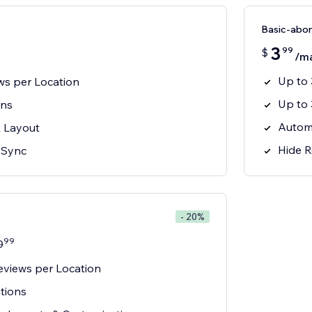
Basic-abo
3
99
$
/m
Up to 
ws per Location
Up to 
ons
Autom
 Layout
Hide R
 Sync
- 20%
99
0
eviews per Location
tions