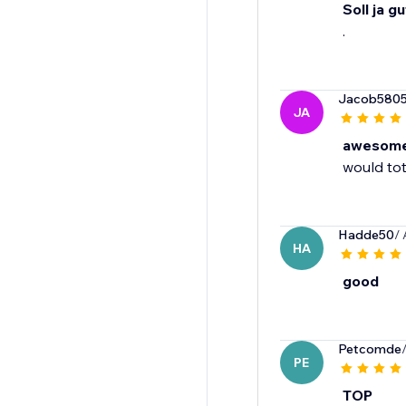
Soll ja gu
.
Jacob580
JA
awesome
would to
Hadde50
/
HA
good
Petcomde
PE
TOP