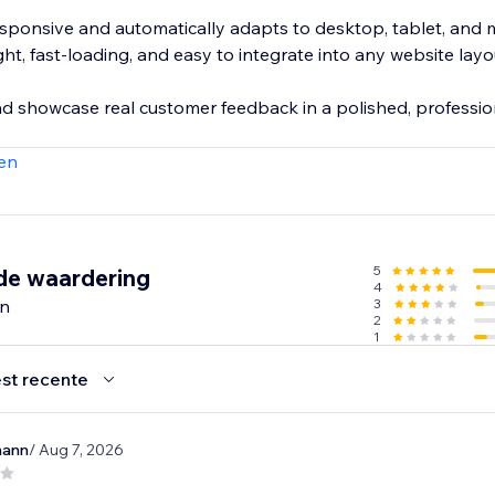
responsive and automatically adapts to desktop, tablet, and 
ght, fast-loading, and easy to integrate into any website layo
and showcase real customer feedback in a polished, professio
en
5
de waardering
4
en
3
2
1
st recente
mann
/ Aug 7, 2026