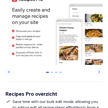
0
1
2
3
Recipes Pro overzicht
Save time with our bulk edit mode, allowing you
to add or edit all recipe steps effortlessly from a