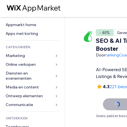
Appmarkt home
- 40%
Gever
Apps met korting
SEO & AI Tr
CATEGORIEËN
Booster
Door
rankingCoa
Marketing
Online verkopen
Advertenties
AI-Powered SE
Mobiel
Diensten en 
Apps voor webshops
Listings & Rev
evenementen
Analytics
Verzending en levering
4.3
221 beo
Media en content
Hotels
Social media
Verkoopknoppen
Evenementen
Ontwerp elementen
Galerij
SEO
Online cursussen
Restaurants
Muziek
Betrokkenheid
Kaarten en navigatie
Communicatie 
Print on demand
Vastgoed
Podcasts
Websitevermeldingen
Privacy en beveiliging
Boekhouding
Formulieren
Gratis pakket besc
ONTDEKKEN
Boekingen
Fotografie
E-mail
Ontime
Coupons en loyaliteit
Blog
Teamkeuzes