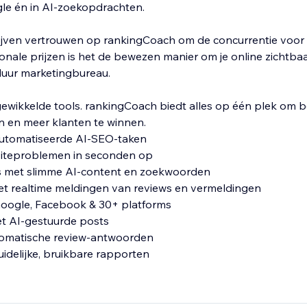
e én in AI-zoekopdrachten.
ijven vertrouwen op rankingCoach om de concurrentie voor t
onale prijzen is het de bewezen manier om je online zichtbaa
uur marketingbureau.
ewikkelde tools. rankingCoach biedt alles op één plek om be
n en meer klanten te winnen.
eautomatiseerde AI-SEO-taken
siteproblemen in seconden op
s met slimme AI-content en zoekwoorden
et realtime meldingen van reviews en vermeldingen
 Google, Facebook & 30+ platforms
et AI-gestuurde posts
utomatische review-antwoorden
uidelijke, bruikbare rapporten
ag nog zichtbaar — klanten zoeken al naar jou!