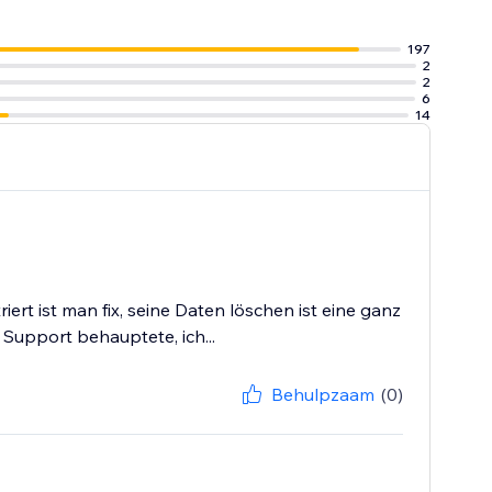
197
2
2
6
14
rt ist man fix, seine Daten löschen ist eine ganz
Support behauptete, ich...
Behulpzaam
(0)