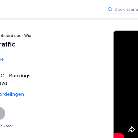
ifieerd door Wix
affic
ch
O - Rankings,
iews
ordelingen
hikbaar