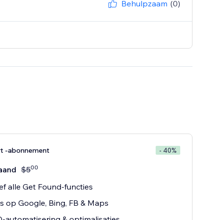
Behulpzaam
(0)
t -abonnement
- 40%
00
aand
$
5
ief alle Get Found-functies
gs op Google, Bing, FB & Maps
-automatisering & optimalisaties