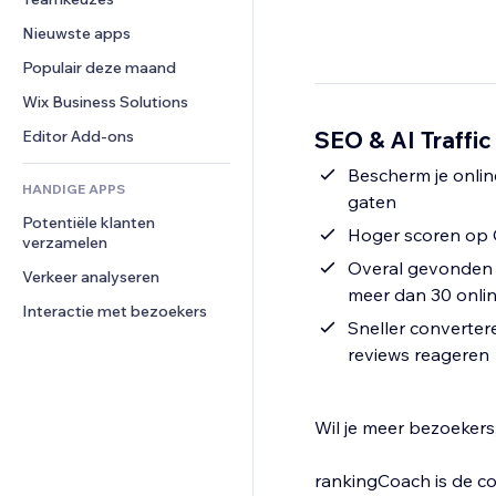
Video
Conversie
Pagina templates
Opslagoplossingen
Enquêtes
Nieuwste apps
PDF
Afbeeldingseffecten
Dropshipping
Chat
Bestanden delen
Populair deze maand
Knoppen en menu's
Prijzen en abonnementen
Opmerkingen
Nieuws
Banners en badges
Crowdfunding
Wix Business Solutions
Telefoonnummer
Contentdiensten
Rekenmachines
Eten en drinken
Community
SEO & AI Traffic
Editor Add-ons
Teksteffecten
Zoeken
Beoordelingen en testimonials
Bescherm je onlin
HANDIGE APPS
Weer
CRM
gaten
Potentiële klanten 
Grafieken en tabellen
Hoger scoren op 
verzamelen
Overal gevonden 
Verkeer analyseren
meer dan 30 onli
Interactie met bezoekers
Sneller converter
reviews reageren
Wil je meer bezoekers
rankingCoach is de c