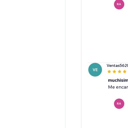
RA
Ventas562
VE
muchisi
Me encan
RA