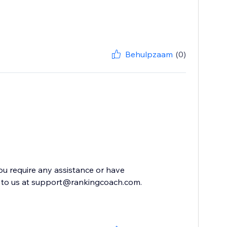
Behulpzaam
(0)
you require any assistance or have
ut to us at support@rankingcoach.com.