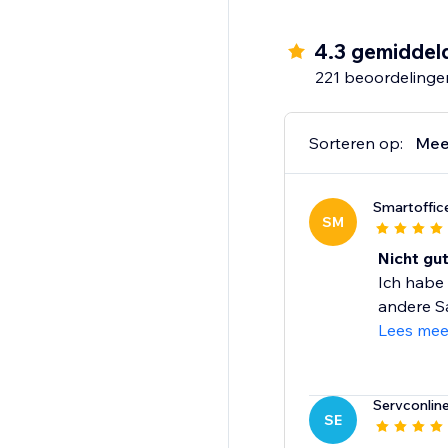
Sluit je aan bij miljo
4.3 gemiddel
221 beoordelinge
Sorteren op:
Mee
Smartoffic
SM
Nicht gut
Ich habe 
andere Sa
Lees mee
Servconlin
SE