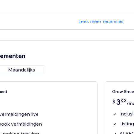
Lees meer recensies
nementen
Maandelijks
ment
Grow Smar
3
00
$
/m
Inclus
vermeldingen live
Listin
book vermeldingen
AI SEO
ranking tracking