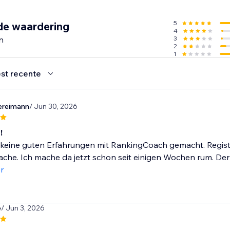
enen MKB’ers die groeien met rankingCoach.
5
de waardering
4
n
3
2
1
st recente
ereimann
/ Jun 30, 2026
!
keine guten Erfahrungen mit RankingCoach gemacht. Registrie
che. Ich mache da jetzt schon seit einigen Wochen rum. Der 
r
e
/ Jun 3, 2026