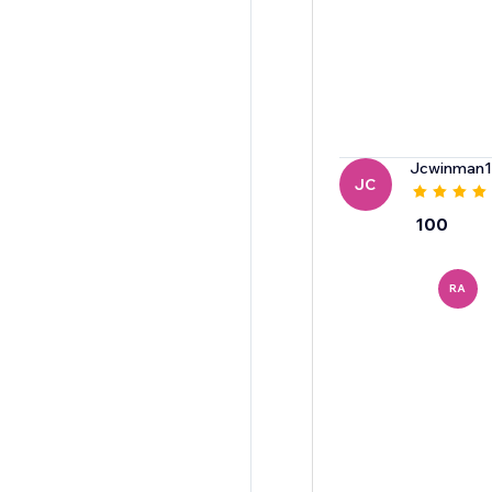
Jcwinman1
JC
100
RA