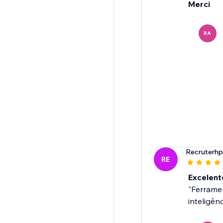
Merci
RA
Recruterhp
RE
Excelent
"Ferramen
inteligên