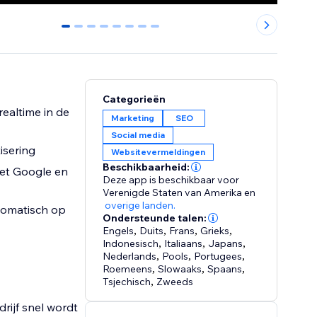
0
1
2
3
4
5
6
7
Categorieën
ealtime in de
Marketing
SEO
Social media
isering
Websitevermeldingen
Beschikbaarheid:
met Google en
Deze app is beschikbaar voor
Verenigde Staten van Amerika
en
overige landen.
utomatisch op
Ondersteunde talen:
Engels
,
Duits
,
Frans
,
Grieks
,
Indonesisch
,
Italiaans
,
Japans
,
Nederlands
,
Pools
,
Portugees
,
Roemeens
,
Slowaaks
,
Spaans
,
Tsjechisch
,
Zweeds
ijf snel wordt