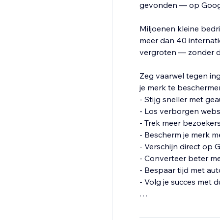
gevonden — op Googl
Miljoenen kleine bedr
meer dan 40 internati
vergroten — zonder d
Zeg vaarwel tegen ing
je merk te bescherme
- Stijg sneller met g
- Los verborgen web
- Trek meer bezoeker
- Bescherm je merk m
- Verschijn direct op
- Converteer beter m
- Bespaar tijd met a
- Volg je succes met d
Maak je bedrijf vanda