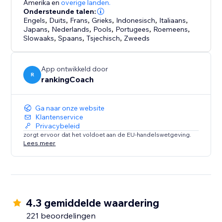
- Bespaar tijd met automatische review-antwoorden
Amerika
en
overige landen.
Ondersteunde talen:
- Volg je succes met duidelijke, bruikbare rapporten
Engels
,
Duits
,
Frans
,
Grieks
,
Indonesisch
,
Italiaans
,
Japans
,
Nederlands
,
Pools
,
Portugees
,
Roemeens
,
Maak je bedrijf vandaag nog zichtbaar — klanten
Slowaaks
,
Spaans
,
Tsjechisch
,
Zweeds
zoeken al naar jou!
App ontwikkeld door
Sluit je aan bij miljoenen MKB’ers die groeien met
R
rankingCoach
rankingCoach.
Ga naar onze website
Klantenservice
Privacybeleid
zorgt ervoor dat het voldoet aan de EU-handelswetgeving.
Lees meer
4.3 gemiddelde waardering
221 beoordelingen