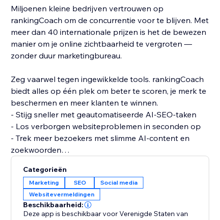
Miljoenen kleine bedrijven vertrouwen op
rankingCoach om de concurrentie voor te blijven. Met
meer dan 40 internationale prijzen is het de bewezen
manier om je online zichtbaarheid te vergroten —
zonder duur marketingbureau.
Zeg vaarwel tegen ingewikkelde tools. rankingCoach
biedt alles op één plek om beter te scoren, je merk te
beschermen en meer klanten te winnen.
- Stijg sneller met geautomatiseerde AI-SEO-taken
- Los verborgen websiteproblemen in seconden op
- Trek meer bezoekers met slimme AI-content en
zoekwoorden
- Bescherm je merk met realtime meldingen van
Categorieën
reviews en vermeldingen
Marketing
SEO
Social media
- Verschijn direct op Google, Facebook & 30+
Websitevermeldingen
platforms
Beschikbaarheid:
- Converteer beter met AI-gestuurde posts
Deze app is beschikbaar voor Verenigde Staten van