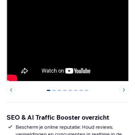
0
1
2
3
4
5
6
7
SEO & AI Traffic Booster overzicht
Bescherm je online reputatie: Houd reviews,
vermeldingen en concurrenten in realtime in de