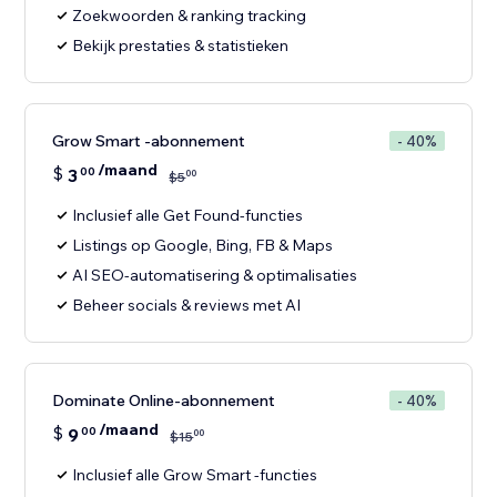
Zoekwoorden & ranking tracking
Bekijk prestaties & statistieken
Grow Smart -abonnement
- 40%
/maand
$
3
00
00
$
5
Inclusief alle Get Found-functies
Listings op Google, Bing, FB & Maps
AI SEO-automatisering & optimalisaties
Beheer socials & reviews met AI
Dominate Online-abonnement
- 40%
/maand
$
9
00
00
$
15
Inclusief alle Grow Smart -functies