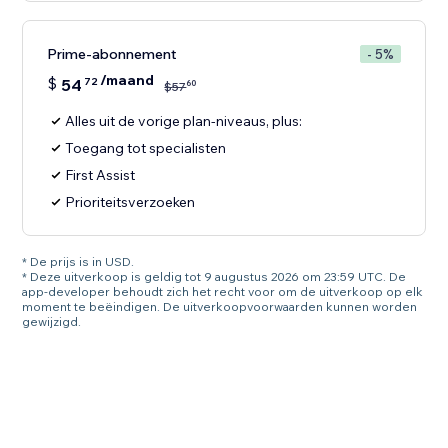
Prime-abonnement
- 5%
/maand
$
54
72
60
$
57
Alles uit de vorige plan-niveaus, plus:
Toegang tot specialisten
First Assist
Prioriteitsverzoeken
* De prijs is in USD.
* Deze uitverkoop is geldig tot 9 augustus 2026 om 23:59 UTC. De
app-developer behoudt zich het recht voor om de uitverkoop op elk
moment te beëindigen. De uitverkoopvoorwaarden kunnen worden
gewijzigd.