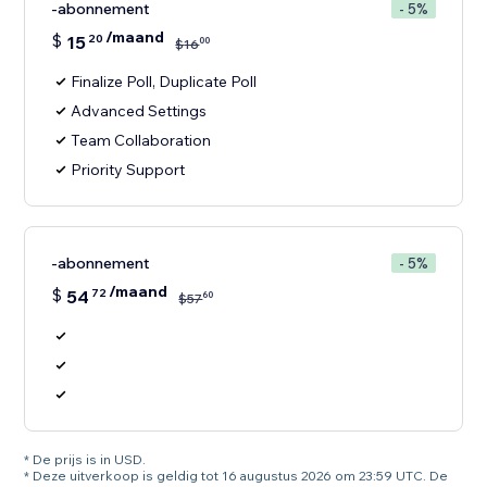
-abonnement
- 5%
/maand
$
15
20
00
$
16
Finalize Poll, Duplicate Poll
Advanced Settings
Team Collaboration
Priority Support
-abonnement
- 5%
/maand
$
54
72
60
$
57
* De prijs is in USD.
* Deze uitverkoop is geldig tot 16 augustus 2026 om 23:59 UTC. De