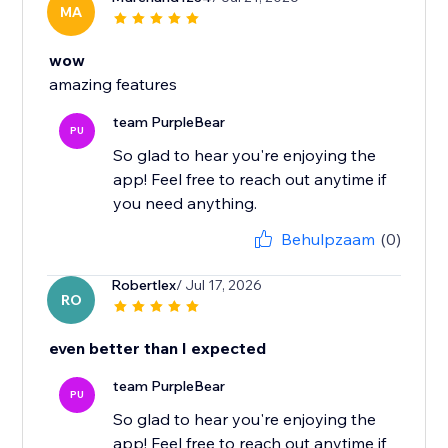
MA
wow
amazing features
team PurpleBear
PU
So glad to hear you're enjoying the
app! Feel free to reach out anytime if
you need anything.
Behulpzaam
(0)
Robertlex
/ Jul 17, 2026
RO
even better than I expected
team PurpleBear
PU
So glad to hear you're enjoying the
app! Feel free to reach out anytime if