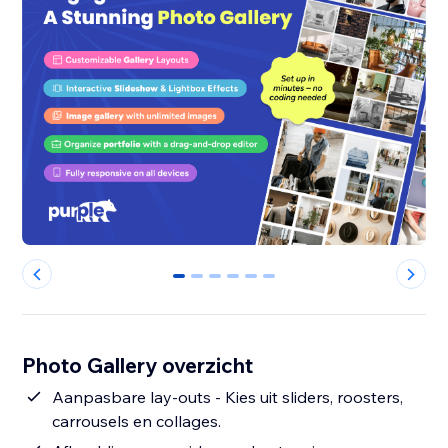
0
1
2
3
4
5
Photo Gallery overzicht
Aanpasbare lay-outs - Kies uit sliders, roosters,
carrousels en collages.