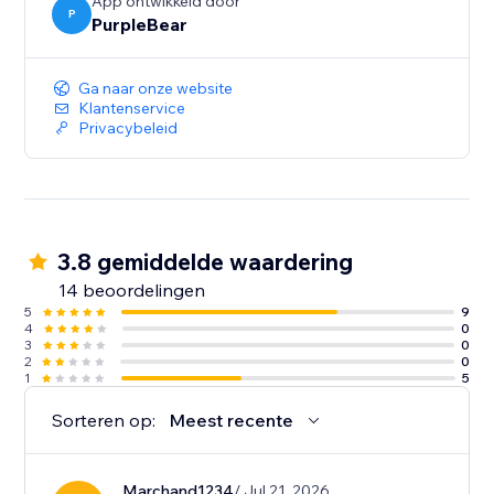
App ontwikkeld door
P
PurpleBear
Ga naar onze website
Klantenservice
Privacybeleid
3.8 gemiddelde waardering
14 beoordelingen
5
9
4
0
3
0
2
0
1
5
Sorteren op:
Meest recente
Marchand1234
/ Jul 21, 2026