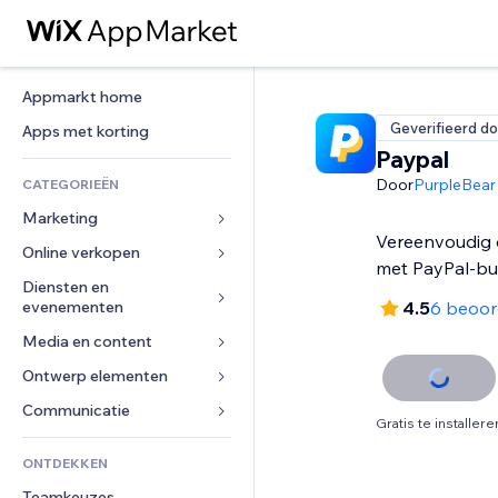
Appmarkt home
Geverifieerd do
Apps met korting
Paypal
Door
PurpleBear
CATEGORIEËN
Marketing
Vereenvoudig 
Online verkopen
Advertenties
met PayPal-bu
Mobiel
Diensten en 
Apps voor webshops
evenementen
4.5
6 beoor
Analytics
Verzending en levering
Media en content
Hotels
Social media
Verkoopknoppen
Evenementen
Ontwerp elementen
Galerij
SEO
Online cursussen
Restaurants
Muziek
Betrokkenheid
Kaarten en navigatie
Communicatie 
Print on demand
Gratis te installere
Vastgoed
Podcasts
Websitevermeldingen
Privacy en beveiliging
Boekhouding
Formulieren
ONTDEKKEN
Boekingen
Fotografie
E-mail
Ontime
Coupons en loyaliteit
Blog
Teamkeuzes