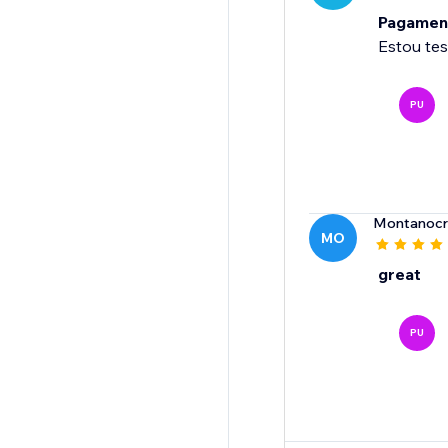
Pagamen
Estou te
PU
Montanocr
MO
great
PU