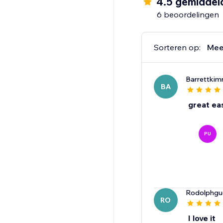
4.5 gemiddel
6 beoordelingen
Sorteren op:
Mee
Barrettkim
BA
great ea
PU
Rodolphgue
RO
I love it