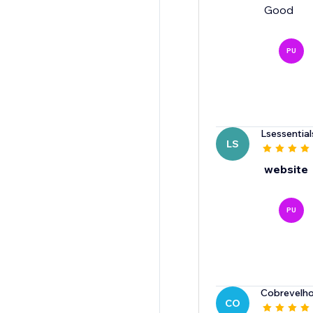
Good
PU
Lsessential
LS
website
PU
Cobrevelh
CO