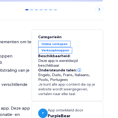
0
1
2
3
4
5
6
Categorieën
onnementen om te
Online verkopen
Verkoopknoppen
knoppen
Beschikbaarheid:
Deze app is wereldwijd
d.
beschikbaar.
straling van je
Ondersteunde talen:
Engels
,
Duits
,
Frans
,
Italiaans
,
Pools
,
Portugees
verschillende
Je kunt alle app-content die op je
website wordt weergegeven,
vertalen naar elke taal.
s app. Deze app
App ontwikkeld door
P
onatie- en
PurpleBear