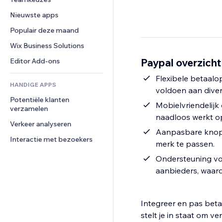
Video
Conversie
Pagina templates
Opslagoplossingen
Enquêtes
Nieuwste apps
PDF
Afbeeldingseffecten
Dropshipping
Chat
Bestanden delen
Populair deze maand
Knoppen en menu's
Prijzen en abonnementen
Opmerkingen
Nieuws
Banners en badges
Crowdfunding
Wix Business Solutions
Telefoonnummer
Contentdiensten
Rekenmachines
Eten en drinken
Community
Paypal overzicht
Editor Add-ons
Teksteffecten
Zoeken
Beoordelingen en testimonials
Flexibele betaalo
HANDIGE APPS
Weer
CRM
voldoen aan dive
Potentiële klanten 
Grafieken en tabellen
Mobielvriendelijk
verzamelen
naadloos werkt op
Verkeer analyseren
Aanpasbare knopel
Interactie met bezoekers
merk te passen.
Ondersteuning vo
aanbieders, waaro
Integreer en pas beta
stelt je in staat om 