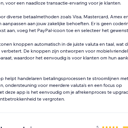
voor een naadloze transactie-ervaring voor je klanten.
or diverse betaalmethoden zoals Visa, Mastercard, Amex en
aanpassen aan jouw zakelijke behoeften. Er is geen coderin
st aan, voeg het PayPal-icoon toe en selecteer het gewenst
 tonen knoppen automatisch in de juiste valuta en taal, wat 
k verbetert. De knoppen zijn ontworpen voor mobielvriendeli
paraat, waardoor het eenvoudig is voor klanten om hun aan
 helpt handelaren betalingsprocessen te stroomlijnen met 
, ondersteuning voor meerdere valuta's en een focus op
et deze app is het eenvoudig om je afrekenproces te upgra
antbetrokkenheid te vergroten.
5