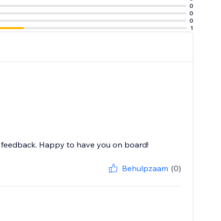
0
0
0
1
nd feedback. Happy to have you on board!
Behulpzaam
(0)