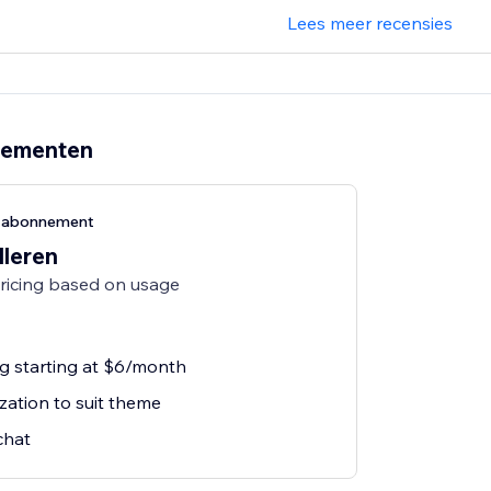
Lees meer recensies
nementen
g-abonnement
lleren
pricing based on usage
ng starting at $6/month
zation to suit theme
chat