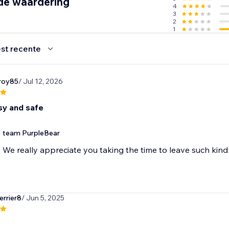
de waardering
4
3
2
1
st recente
roy85
/ Jul 12, 2026
sy and safe
team PurpleBear
We really appreciate you taking the time to leave such ki
rrier8
/ Jun 5, 2025