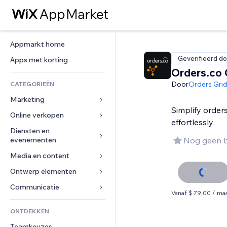
Appmarkt home
Geverifieerd do
Apps met korting
Orders.co
Door
Orders Grid,
CATEGORIEËN
Marketing
Simplify order
Online verkopen
Advertenties
effortlessly
Mobiel
Diensten en 
Apps voor webshops
evenementen
Nog geen 
Analytics
Verzending en levering
Media en content
Hotels
Social media
Verkoopknoppen
Evenementen
Ontwerp elementen
Galerij
SEO
Online cursussen
Restaurants
Muziek
Betrokkenheid
Kaarten en navigatie
Communicatie 
Print on demand
Vanaf $ 79,00 / ma
Vastgoed
Podcasts
Websitevermeldingen
Privacy en beveiliging
Boekhouding
Formulieren
ONTDEKKEN
Boekingen
Fotografie
E-mail
Ontime
Coupons en loyaliteit
Blog
Teamkeuzes