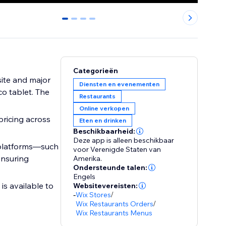
0
1
2
3
Categorieën
ite and major
Diensten en evenementen
o tablet. The
Restaurants
Online verkopen
pricing across
Eten en drinken
Beschikbaarheid:
Deze app is alleen beschikbaar
S platforms—such
voor Verenigde Staten van
ensuring
Amerika.
Ondersteunde talen:
Engels
is available to
Websitevereisten:
-
Wix Stores
/
Wix Restaurants Orders
/
Wix Restaurants Menus