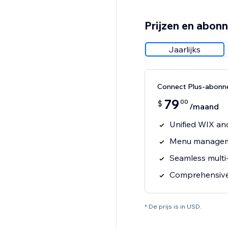
Prijzen en abon
Jaarlijks
Connect Plus-abon
79
00
$
/maand
Unified WIX an
Menu manageme
Seamless multi
Comprehensive 
* De prijs is in USD.