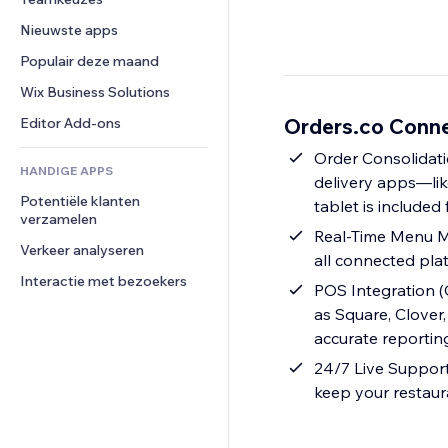
Video
Conversie
Pagina templates
Opslagoplossingen
Enquêtes
Nieuwste apps
PDF
Afbeeldingseffecten
Dropshipping
Chat
Bestanden delen
Populair deze maand
Knoppen en menu's
Prijzen en abonnementen
Opmerkingen
Nieuws
Banners en badges
Crowdfunding
Wix Business Solutions
Telefoonnummer
Contentdiensten
Rekenmachines
Eten en drinken
Community
Orders.co Conne
Editor Add-ons
Teksteffecten
Zoeken
Beoordelingen en testimonials
Order Consolidati
HANDIGE APPS
Weer
CRM
delivery apps—lik
Potentiële klanten 
Grafieken en tabellen
tablet is included
verzamelen
Real-Time Menu Ma
Verkeer analyseren
all connected pla
Interactie met bezoekers
POS Integration (
as Square, Clove
accurate reportin
24/7 Live Support 
keep your restau