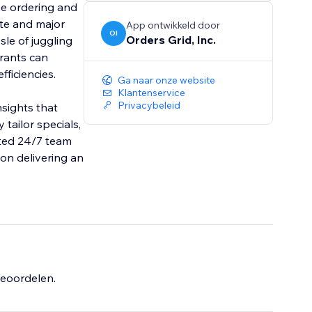
ne ordering and
te and major
App ontwikkeld door
OI
Orders Grid, Inc.
sle of juggling
urants can
ficiencies.
Ga naar onze website
Klantenservice
Privacybeleid
nsights that
tailor specials,
ated 24/7 team
 on delivering an
eoordelen.