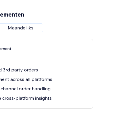
nementen
Maandelijks
nement
d 3rd party orders
nt across all platforms
-channel order handling
cross-platform insights