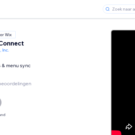
or Wix
 Connect
 Inc.
s & menu sync
beoordelingen
and