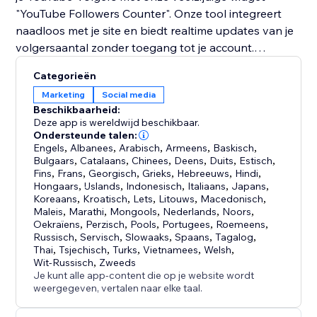
"YouTube Followers Counter". Onze tool integreert
naadloos met je site en biedt realtime updates van je
volgersaantal zonder toegang tot je account.
Categorieën
Laat je populariteit op YouTube zien met "YouTube
Marketing
Social media
Followers Counter" en maak van je site een
Beschikbaarheid:
knooppunt van sociale interactie en merkgroei.
Deze app is wereldwijd beschikbaar.
Ondersteunde talen:
Engels
,
Albanees
,
Arabisch
,
Armeens
,
Baskisch
,
Bulgaars
,
Catalaans
,
Chinees
,
Deens
,
Duits
,
Estisch
,
Fins
,
Frans
,
Georgisch
,
Grieks
,
Hebreeuws
,
Hindi
,
Hongaars
,
IJslands
,
Indonesisch
,
Italiaans
,
Japans
,
Koreaans
,
Kroatisch
,
Lets
,
Litouws
,
Macedonisch
,
Maleis
,
Marathi
,
Mongools
,
Nederlands
,
Noors
,
Oekraïens
,
Perzisch
,
Pools
,
Portugees
,
Roemeens
,
Russisch
,
Servisch
,
Slowaaks
,
Spaans
,
Tagalog
,
Thai
,
Tsjechisch
,
Turks
,
Vietnamees
,
Welsh
,
Wit-Russisch
,
Zweeds
Je kunt alle app-content die op je website wordt
weergegeven, vertalen naar elke taal.