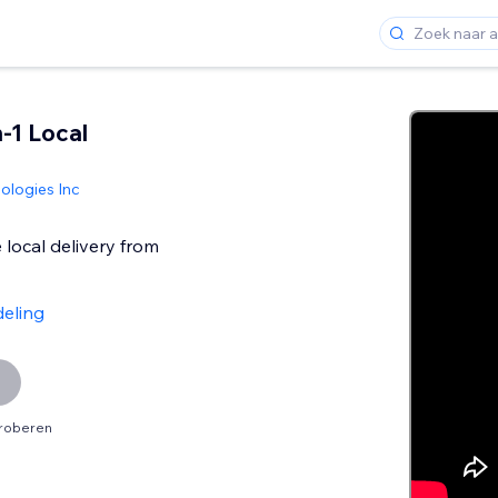
n-1 Local
ologies Inc
 local delivery from
deling
proberen