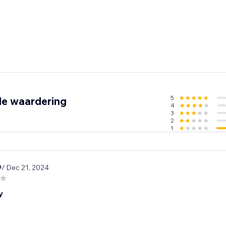
5
de waardering
4
3
2
1
9
/ Dec 21, 2024
y