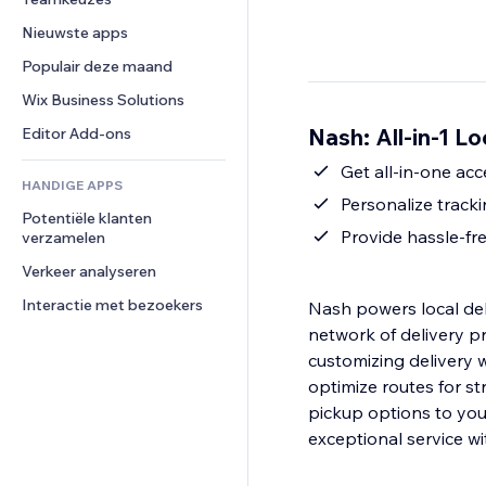
Video
Conversie
Pagina templates
Opslagoplossingen
Enquêtes
Nieuwste apps
PDF
Afbeeldingseffecten
Dropshipping
Chat
Bestanden delen
Populair deze maand
Knoppen en menu's
Prijzen en abonnementen
Opmerkingen
Nieuws
Banners en badges
Crowdfunding
Wix Business Solutions
Telefoonnummer
Contentdiensten
Rekenmachines
Eten en drinken
Community
Nash: All-in-1 Lo
Editor Add-ons
Teksteffecten
Zoeken
Beoordelingen en testimonials
Get all-in-one acc
HANDIGE APPS
Weer
CRM
Personalize tracki
Potentiële klanten 
Grafieken en tabellen
Provide hassle-fr
verzamelen
Verkeer analyseren
Interactie met bezoekers
Nash powers local del
network of delivery p
customizing delivery
optimize routes for s
pickup options to your
exceptional service w