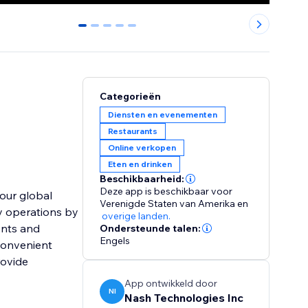
0
1
2
3
4
Categorieën
Diensten en evenementen
Restaurants
Online verkopen
Eten en drinken
Beschikbaarheid:
Deze app is beschikbaar voor
our global
Verenigde Staten van Amerika
en
fy operations by
overige landen.
ents and
Ondersteunde talen:
Engels
convenient
rovide
App ontwikkeld door
NI
Nash Technologies Inc