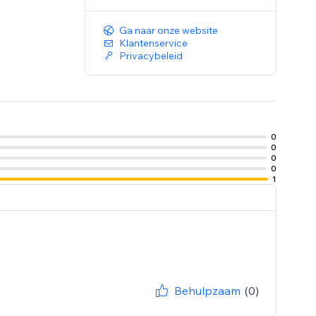
Ga naar onze website
Klantenservice
Privacybeleid
0
0
0
0
1
Behulpzaam
(0)