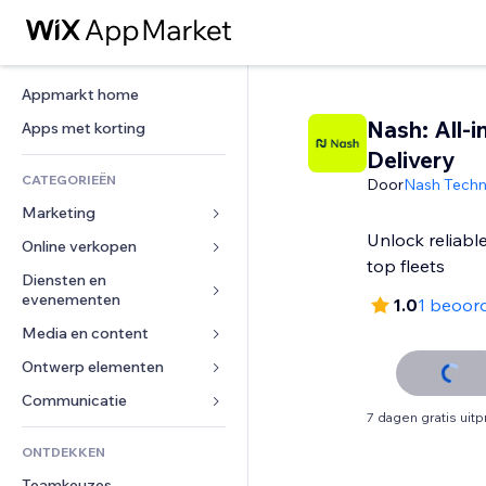
Appmarkt home
Nash: All-i
Apps met korting
Delivery
CATEGORIEËN
Door
Nash Techn
Marketing
Unlock reliable
Online verkopen
Advertenties
top fleets
Mobiel
Diensten en 
Apps voor webshops
evenementen
1.0
1 beoor
Analytics
Verzending en levering
Media en content
Hotels
Social media
Verkoopknoppen
Evenementen
Ontwerp elementen
Galerij
SEO
Online cursussen
Restaurants
Muziek
Betrokkenheid
Kaarten en navigatie
Communicatie 
Print on demand
7 dagen gratis uit
Vastgoed
Podcasts
Websitevermeldingen
Privacy en beveiliging
Boekhouding
Formulieren
ONTDEKKEN
Boekingen
Fotografie
E-mail
Ontime
Coupons en loyaliteit
Blog
Teamkeuzes