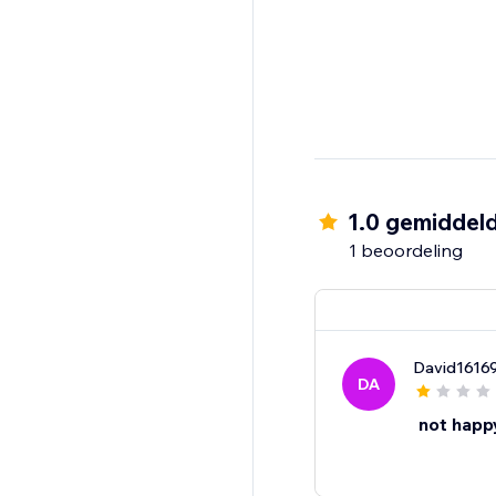
1.0 gemiddel
1 beoordeling
David1616
DA
not happ