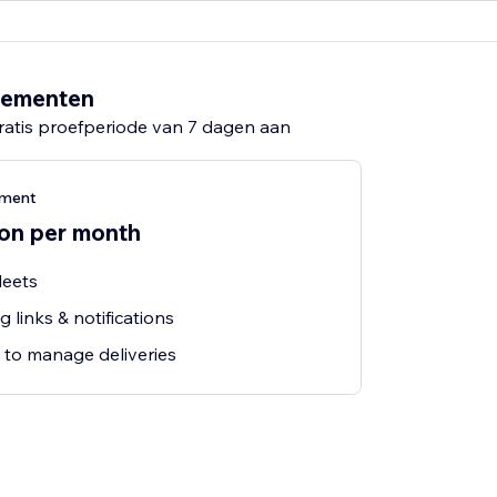
nementen
ratis proefperiode van 7 dagen aan
ement
ion per month
leets
 links & notifications
 to manage deliveries