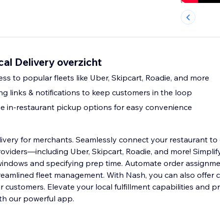
cal Delivery overzicht
ess to popular fleets like Uber, Skipcart, Roadie, and more
ng links & notifications to keep customers in the loop
ee in-restaurant pickup options for easy convenience
ivery for merchants. Seamlessly connect your restaurant to 
roviders—including Uber, Skipcart, Roadie, and more! Simpli
 windows and specifying prep time. Automate order assignm
treamlined fleet management. With Nash, you can also offer 
 customers. Elevate your local fulfillment capabilities and p
ith our powerful app.