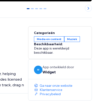
0
1
2
3
4
Categorieën
Media en content
Muziek
Beschikbaarheid:
Deze app is wereldwijd
beschikbaar.
App ontwikkeld door
W
Widget
, helping
udes licensed
e track, drag n
Ga naar onze website
Klantenservice
Privacybeleid