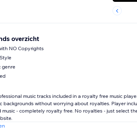
ds overzicht
with NO Copyrights
Style
 genre
ded
ssional music tracks included in a royalty free music player
c backgrounds without worrying about royalties. Player incl
 music - completely royalty free. No royalties - just select th
bsite.
en