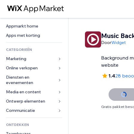
Appmarkt home
Music Bac
Apps met korting
Door
Widget
CATEGORIEËN
Background mu
Marketing
website
Online verkopen
Advertenties
1.4
28 beoo
Mobiel
Diensten en 
Apps voor webshops
evenementen
Analytics
Verzending en levering
Media en content
Hotels
Social media
Verkoopknoppen
Evenementen
Ontwerp elementen
Galerij
SEO
Online cursussen
Gratis pakket besc
Restaurants
Muziek
Betrokkenheid
Kaarten en navigatie
Communicatie 
Print on demand
Vastgoed
Podcasts
Websitevermeldingen
Privacy en beveiliging
Boekhouding
Formulieren
ONTDEKKEN
Boekingen
Fotografie
E-mail
Ontime
Coupons en loyaliteit
Blog
Teamkeuzes