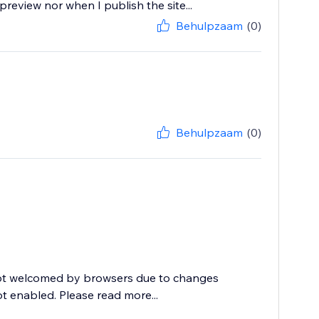
review nor when I publish the site...
Behulpzaam
(0)
Behulpzaam
(0)
not welcomed by browsers due to changes
ot enabled. Please read more...