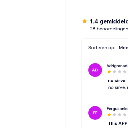
1.4 gemiddel
28 beoordelinge
Sorteren op:
Mee
Adrigranad
AD
no sirve
no sirve,
Fergusonle
FE
This APP