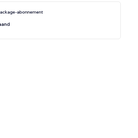
Package-abonnement
aand