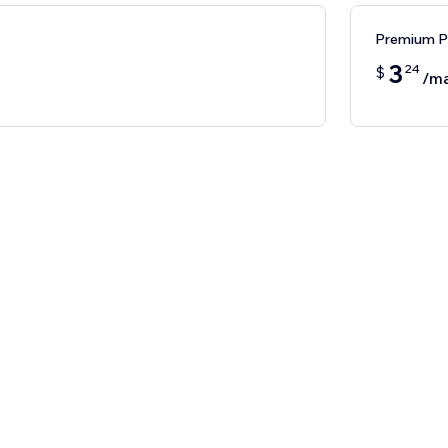
Premium 
3
24
$
/m