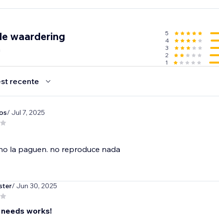
5
de waardering
4
n
3
2
1
st recente
os
/ Jul 7, 2025
 no la paguen. no reproduce nada
ster
/ Jun 30, 2025
 needs works!