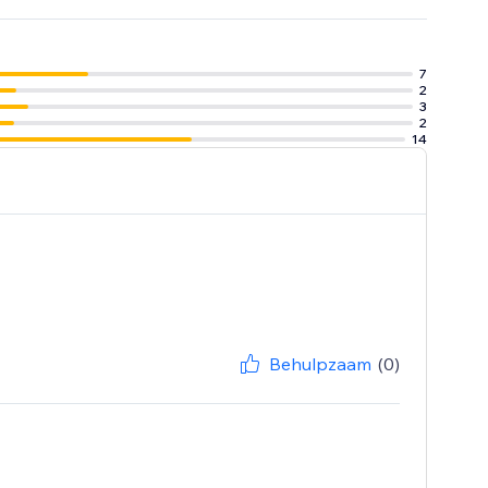
7
2
3
2
14
Behulpzaam
(0)