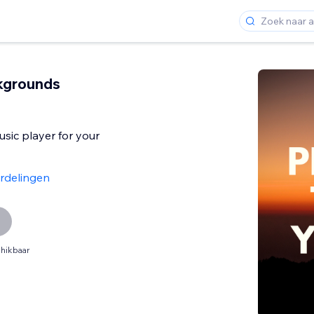
kgrounds
sic player for your
rdelingen
hikbaar