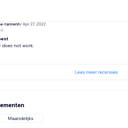
he-tannenh
/ Apr 27, 2022
best
y does not work.
Lees meer recensies
nementen
Maandelijks