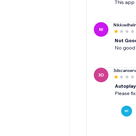
This app 
Nikkiwilhel
NI
Not Goo
No good 
3dscanserv
3D
Autoplay
Please fix
WI