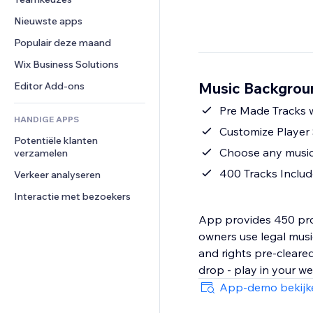
Video
Conversie
Pagina templates
Opslagoplossingen
Enquêtes
Nieuwste apps
PDF
Afbeeldingseffecten
Dropshipping
Chat
Bestanden delen
Populair deze maand
Knoppen en menu's
Prijzen en abonnementen
Opmerkingen
Nieuws
Banners en badges
Crowdfunding
Wix Business Solutions
Telefoonnummer
Contentdiensten
Rekenmachines
Eten en drinken
Community
Music Backgroun
Editor Add-ons
Teksteffecten
Zoeken
Beoordelingen en testimonials
Pre Made Tracks 
HANDIGE APPS
Weer
CRM
Customize Player 
Potentiële klanten 
Grafieken en tabellen
Choose any music
verzamelen
400 Tracks Inclu
Verkeer analyseren
Interactie met bezoekers
App provides 450 profe
owners use legal musi
and rights pre-cleared
drop - play in your we
App-demo bekijk