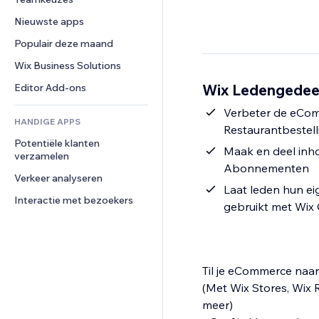
Video
Conversie
Pagina templates
Opslagoplossingen
Enquêtes
Nieuwste apps
PDF
Afbeeldingseffecten
Dropshipping
Chat
Bestanden delen
Populair deze maand
Knoppen en menu's
Prijzen en abonnementen
Opmerkingen
Nieuws
Banners en badges
Crowdfunding
Wix Business Solutions
Telefoonnummer
Contentdiensten
Rekenmachines
Eten en drinken
Community
Wix Ledengedeel
Editor Add-ons
Teksteffecten
Zoeken
Beoordelingen en testimonials
Verbeter de eComm
HANDIGE APPS
Weer
CRM
Restaurantbestel
Potentiële klanten 
Grafieken en tabellen
Maak en deel inhou
verzamelen
Abonnementen
Verkeer analyseren
Laat leden hun e
Interactie met bezoekers
gebruikt met Wix
Til je eCommerce naa
(Met Wix Stores, Wix
meer)