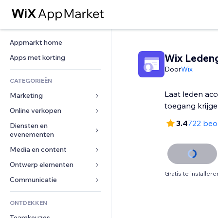
Appmarkt home
Wix Leden
Apps met korting
Door
Wix
CATEGORIEËN
Laat leden ac
Marketing
toegang krijge
Online verkopen
Advertenties
3.4
722 beo
Mobiel
Diensten en 
Apps voor webshops
evenementen
Analytics
Verzending en levering
Media en content
Hotels
Social media
Verkoopknoppen
Evenementen
Ontwerp elementen
Galerij
SEO
Online cursussen
Gratis te installere
Restaurants
Muziek
Betrokkenheid
Kaarten en navigatie
Communicatie 
Print on demand
Vastgoed
Podcasts
Websitevermeldingen
Privacy en beveiliging
Boekhouding
Formulieren
ONTDEKKEN
Boekingen
Fotografie
E-mail
Ontime
Coupons en loyaliteit
Blog
Teamkeuzes