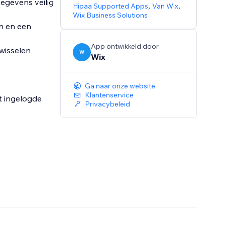
gegevens veilig
Hipaa Supported Apps
,
Van Wix
,
Wix Business Solutions
n en een
App ontwikkeld door
 wisselen
W
Wix
Ga naar onze website
Klantenservice
t ingelogde
Privacybeleid