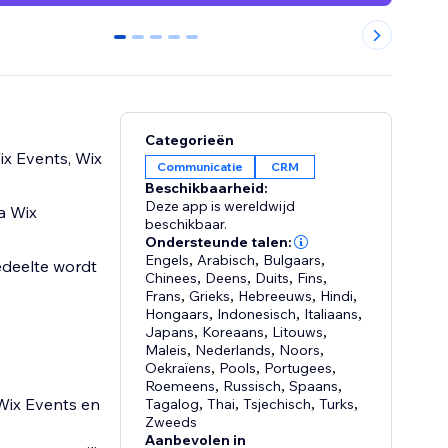
0
1
2
3
4
Categorieën
ix Events, Wix
Communicatie
CRM
Beschikbaarheid:
Deze app is wereldwijd
a Wix
beschikbaar.
Ondersteunde talen:
Engels
,
Arabisch
,
Bulgaars
,
edeelte wordt
Chinees
,
Deens
,
Duits
,
Fins
,
Frans
,
Grieks
,
Hebreeuws
,
Hindi
,
Hongaars
,
Indonesisch
,
Italiaans
,
Japans
,
Koreaans
,
Litouws
,
Maleis
,
Nederlands
,
Noors
,
Oekraïens
,
Pools
,
Portugees
,
Roemeens
,
Russisch
,
Spaans
,
Wix Events en
Tagalog
,
Thai
,
Tsjechisch
,
Turks
,
Zweeds
Aanbevolen in