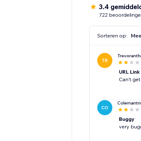
3.4 gemiddel
722 beoordeling
Sorteren op:
Mee
Trevoranth
TR
URL Link
Can't get
Colemantr
CO
Buggy
very bug