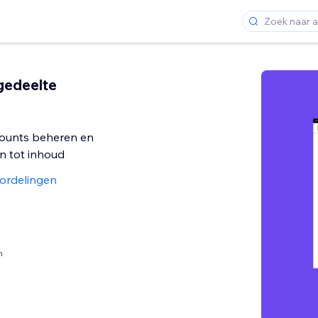
gedeelte
counts beheren en
n tot inhoud
ordelingen
n