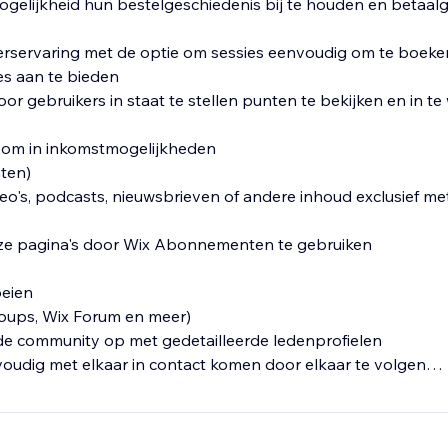
mogelijkheid hun bestelgeschiedenis bij te houden en betaal
kerservaring met de optie om sessies eenvoudig om te boeke
es aan te bieden
door gebruikers in staat te stellen punten te bekijken en in te
d om in inkomstmogelijkheden
ten)
deo's, podcasts, nieuwsbrieven of andere inhoud exclusief me
eze pagina's door Wix Abonnementen te gebruiken
oeien
roups, Wix Forum en meer)
de community op met gedetailleerde ledenprofielen
voudig met elkaar in contact komen door elkaar te volgen
met badges
llingen en bepaal wie je ledenprofielen kan zien