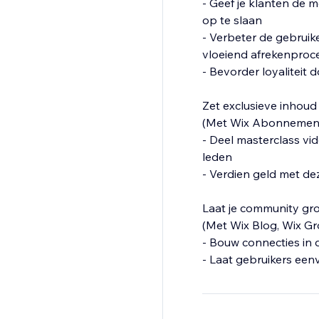
- Geef je klanten de 
op te slaan
- Verbeter de gebrui
vloeiend afrekenproc
- Bevorder loyaliteit 
Zet exclusieve inhou
(Met Wix Abonnemen
- Deel masterclass vi
leden
- Verdien geld met d
Laat je community gr
(Met Wix Blog, Wix G
- Bouw connecties in 
- Laat gebruikers een
- Beloon prestaties 
- Wijzig privacy-inste