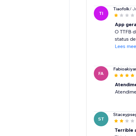
Tiaofolk
/ J
TI
App gera
O TTFB d
status de
Lees mee
Fabioakiy
FA
Atendime
Atendimen
Staceypse
ST
Terrible 