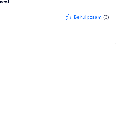
used.
Behulpzaam
(3)