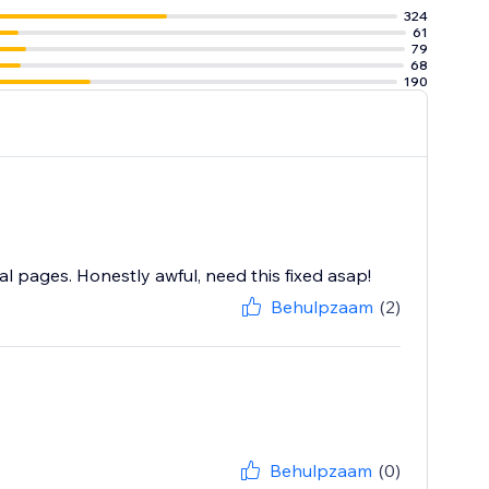
324
61
79
68
190
onal pages. Honestly awful, need this fixed asap!
Behulpzaam
(2)
Behulpzaam
(0)