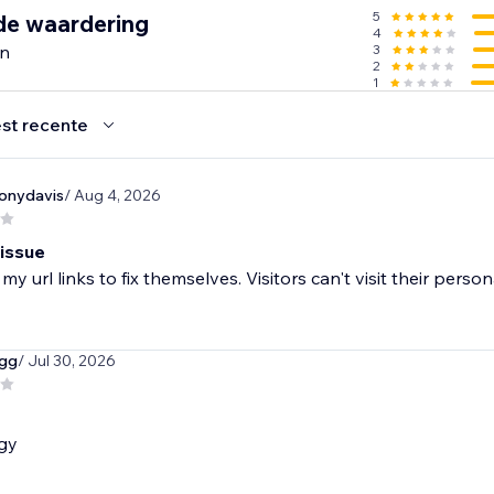
5
de waardering
4
en
3
2
1
st recente
onydavis
/ Aug 4, 2026
 issue
 my url links to fix themselves. Visitors can't visit their pers
igg
/ Jul 30, 2026
gy