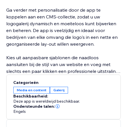
Ga verder met personalisatie door de app te
koppelen aan een CMS-collectie, zodat u uw
logogalerij dynamisch en moeiteloos kunt bijwerken
en beheren. De app is veelzijdig en ideaal voor
bedrijven van elke omvang die logo's in een nette en
georganiseerde lay-out willen weergeven.
Kies uit aanpasbare sjablonen die naadloos
aansluiten bij de stijl van uw website en voeg met
slechts een paar klikken een professionele uitstraling
toe. Of u nu een klein bedrijf, bureau of e-
Categorieën
commercestore bent, Logo Gallery is ontworpen om
Media en content
Galerij
uw merk te laten opvallen.
Beschikbaarheid:
Deze app is wereldwijd beschikbaar.
Ondersteunde talen:
Engels