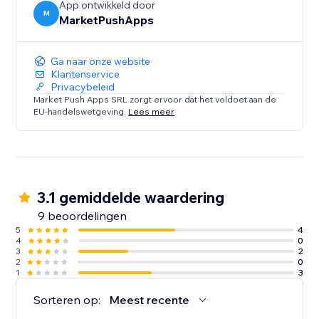
App ontwikkeld door
M
MarketPushApps
Ga naar onze website
Klantenservice
Privacybeleid
Market Push Apps SRL zorgt ervoor dat het voldoet aan de
EU-handelswetgeving.
Lees meer
3.1 gemiddelde waardering
9 beoordelingen
5
4
4
0
3
2
2
0
1
3
Sorteren op:
Meest recente