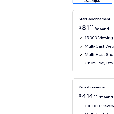
Jaarlijks
Start-abonnement
81
00
$
/maand
15,000 Viewing
Multi-Cast Websi
Multi-Host Sh
Unlim. Playlists
Pro-abonnement
414
00
$
/maand
100,000 Viewin