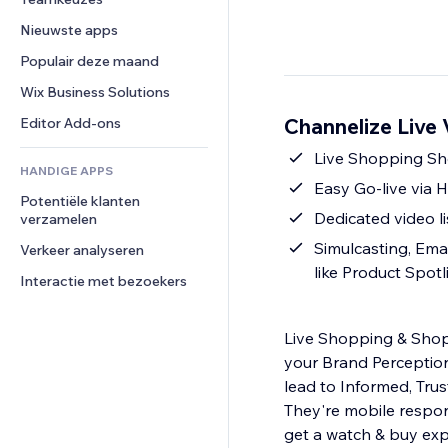
Video
Conversie
Pagina templates
Opslagoplossingen
Enquêtes
Nieuwste apps
PDF
Afbeeldingseffecten
Dropshipping
Chat
Bestanden delen
Populair deze maand
Knoppen en menu's
Prijzen en abonnementen
Opmerkingen
Nieuws
Banners en badges
Crowdfunding
Wix Business Solutions
Telefoonnummer
Contentdiensten
Rekenmachines
Eten en drinken
Community
Channelize Live
Editor Add-ons
Teksteffecten
Zoeken
Beoordelingen en testimonials
Live Shopping Sh
HANDIGE APPS
Weer
CRM
Easy Go-live via 
Potentiële klanten 
Grafieken en tabellen
Dedicated video l
verzamelen
Simulcasting, Emai
Verkeer analyseren
like Product Spotl
Interactie met bezoekers
Live Shopping & Sho
your Brand Perceptio
lead to Informed, Tru
They're mobile respon
get a watch & buy expe