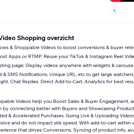
 Video Shopping overzicht
ows & Shoppable Videos to boost conversions & buyer rete
Host Apps or RTMP; Reuse your TikTok & Instagram Reel Vid
isting page; Display videos anywhere with widgets & carouse
l & SMS Notifications, Unique URL, etc to get large watchers
ight, Chat Replies, Direct Add-to-Cart, Analytics for best resu
ppable Videos help you Boost Sales & Buyer Engagement, 
n by connecting better with Buyers and Showcasing Product
sted & Accelerated Purchases. Going Live & Uploading Videos
sive and do not impact site speed. With add-to-cart within 
rience that drives Conversions. Syncing of product info, avai