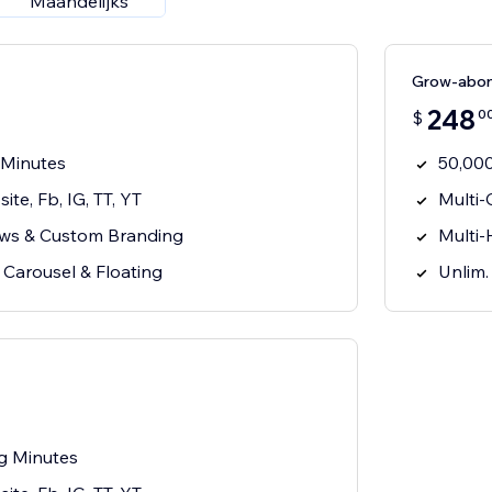
Maandelijks
Grow-abo
248
0
$
 Minutes
50,000
te, Fb, IG, TT, YT
Multi-
ows & Custom Branding
Multi
: Carousel & Floating
Unlim.
g Minutes