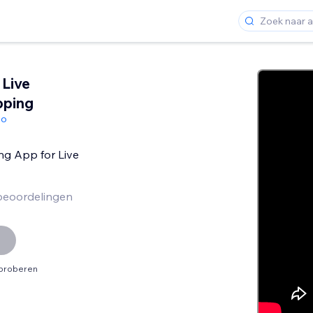
 Live
pping
io
ng App for Live
beoordelingen
tproberen