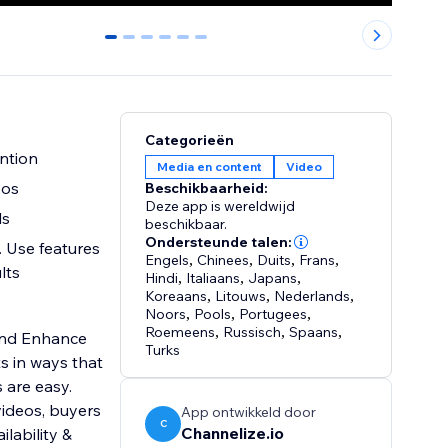
0
1
2
3
4
5
Categorieën
ntion
Media en content
Video
eos
Beschikbaarheid:
Deze app is wereldwijd
ls
beschikbaar.
Ondersteunde talen:
. Use features
Engels
,
Chinees
,
Duits
,
Frans
,
lts
Hindi
,
Italiaans
,
Japans
,
Koreaans
,
Litouws
,
Nederlands
,
Noors
,
Pools
,
Portugees
,
Roemeens
,
Russisch
,
Spaans
,
and Enhance
Turks
s in ways that
 are easy.
videos, buyers
App ontwikkeld door
C
Channelize.io
lability &