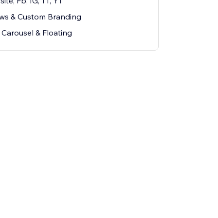
te, Fb, IG, TT, YT
ows & Custom Branding
: Carousel & Floating