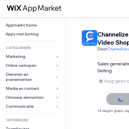
Appmarkt home
Channelize
Apps met korting
Video Sho
CATEGORIEËN
Door
Channelize.
Marketing
Sales generati
Online verkopen
Advertenties
Selling
Mobiel
Diensten en 
Apps voor webshops
evenementen
Nog geen 
Analytics
Verzending en levering
Media en content
Hotels
Social media
Verkoopknoppen
Evenementen
Ontwerp elementen
Galerij
SEO
Online cursussen
Restaurants
Muziek
Betrokkenheid
Kaarten en navigatie
Communicatie 
Print on demand
14 dagen gratis ui
Vastgoed
Podcasts
Websitevermeldingen
Privacy en beveiliging
Boekhouding
Formulieren
ONTDEKKEN
Boekingen
Fotografie
E-mail
Ontime
Coupons en loyaliteit
Blog
Teamkeuzes