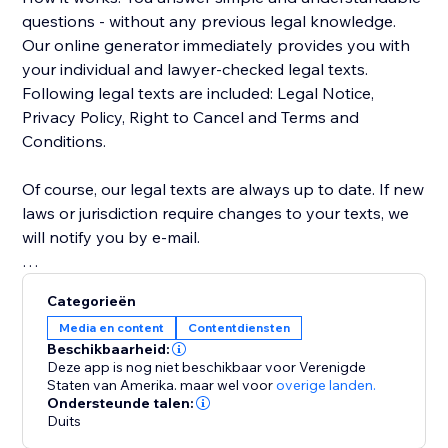
questions - without any previous legal knowledge.
Our online generator immediately provides you with
your individual and lawyer-checked legal texts.
Following legal texts are included: Legal Notice,
Privacy Policy, Right to Cancel and Terms and
Conditions.
Of course, our legal texts are always up to date. If new
laws or jurisdiction require changes to your texts, we
will notify you by e-mail.
In this version, only legal texts for the German and
Categorieën
Austrian markets are supported.
Media en content
Contentdiensten
Beschikbaarheid:
Deze app is nog niet beschikbaar voor Verenigde
Staten van Amerika.
maar wel voor
overige landen.
Ondersteunde talen:
Duits