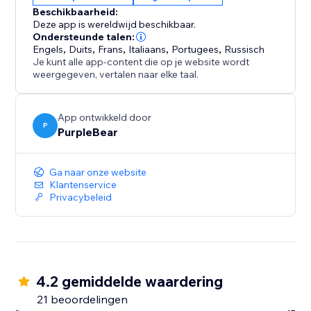
Vacatureplaatsing Carrièrepagina. Of je nu een klein
Beschikbaarheid:
bedrijf bent of een groeiende startup, deze app helpt
Deze app is wereldwijd beschikbaar.
je bij het stroomlijnen van je wervingsproces en het
Ondersteunde talen:
Engels
,
Duits
,
Frans
,
Italiaans
,
Portugees
,
Russisch
snel in contact komen met toptalent.
Je kunt alle app-content die op je website wordt
weergegeven, vertalen naar elke taal.
Perfect voor werkgevers en recruiters die efficiënt
gekwalificeerde kandidaten willen aantrekken.
Installeer nu en begin vandaag nog met het bouwen
App ontwikkeld door
P
PurpleBear
van jouw carrièrepagina.
Ga naar onze website
Klantenservice
Privacybeleid
4.2 gemiddelde waardering
21 beoordelingen