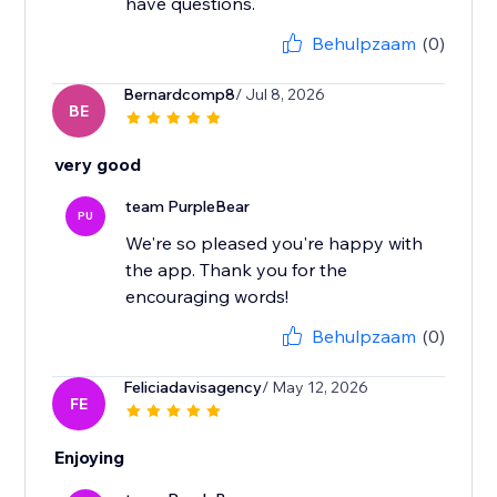
have questions.
Behulpzaam
(0)
Bernardcomp8
/ Jul 8, 2026
BE
very good
team PurpleBear
PU
We're so pleased you're happy with
the app. Thank you for the
encouraging words!
Behulpzaam
(0)
Feliciadavisagency
/ May 12, 2026
FE
Enjoying