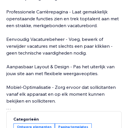
Professionele Carrièrepagina - Laat gemakkelijk
openstaande functies zien en trek toptalent aan met
een strakke, merkgebonden vacaturebord.
Eenvoudig Vacaturebeheer - Voeg, bewerk of
verwijder vacatures met slechts een paar klikken -
geen technische vaardigheden nodig.
Aanpasbaar Layout & Design - Pas het uiterlijk van
jouw site aan met flexibele weergaveopties.
Mobiel-Optimalisatie - Zorg ervoor dat sollicitanten
vanaf elk apparaat en op elk moment kunnen
bekijken en solliciteren.
Maak een professionele, merkgebonden
Categorieën
carrièrepagina en plaats vacatures met gemak met de
Ontwerp elementen
Pagina templates