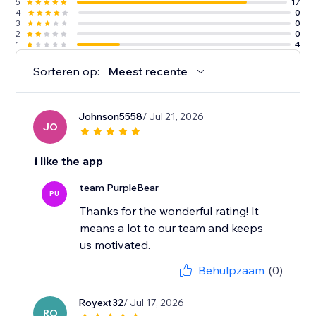
5
17
4
0
3
0
2
0
1
4
Sorteren op:
Meest recente
Johnson5558
/ Jul 21, 2026
JO
i like the app
team PurpleBear
PU
Thanks for the wonderful rating! It
means a lot to our team and keeps
us motivated.
Behulpzaam
(0)
Royext32
/ Jul 17, 2026
RO