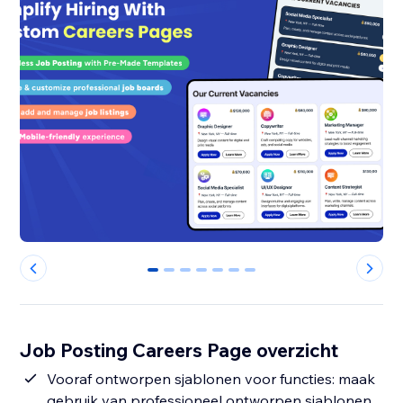
0
1
2
3
4
5
6
Job Posting Careers Page overzicht
Vooraf ontworpen sjablonen voor functies: maak
gebruik van professioneel ontworpen sjablonen