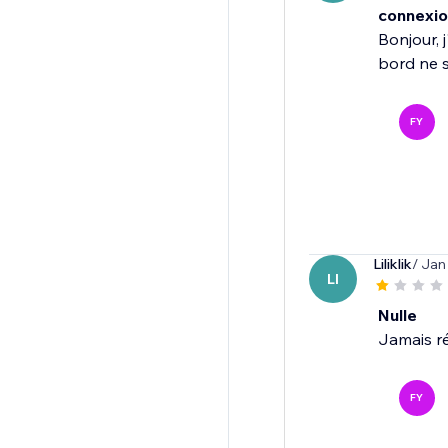
connexio
Bonjour, 
bord ne s
FY
Liliklik
/ Jan
LI
Nulle
Jamais réu
FY