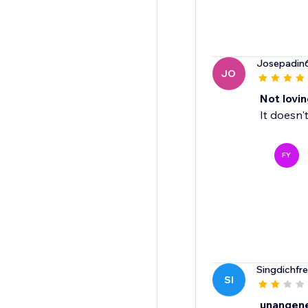
Josepadin
JO
Not loving
It doesn'
FY
Singdichfre
SI
unangen