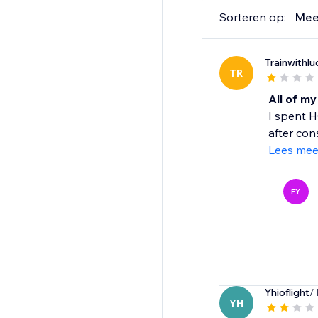
Sorteren op:
Mee
Trainwithlu
TR
All of m
I spent H
after con
Lees mee
FY
Yhioflight
/
YH