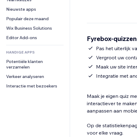
Video
Conversie
Pagina templates
Opslagoplossingen
Enquêtes
Nieuwste apps
PDF
Afbeeldingseffecten
Dropshipping
Chat
Bestanden delen
Populair deze maand
Knoppen en menu's
Prijzen en abonnementen
Opmerkingen
Nieuws
Banners en badges
Crowdfunding
Wix Business Solutions
Telefoonnummer
Contentdiensten
Rekenmachines
Eten en drinken
Community
Fyrebox-quizzen
Editor Add-ons
Teksteffecten
Zoeken
Beoordelingen en testimonials
Pas het uiterlijk 
HANDIGE APPS
Weer
CRM
Vergroot uw conta
Potentiële klanten 
Grafieken en tabellen
Maak uw site inter
verzamelen
Integratie met an
Verkeer analyseren
Interactie met bezoekers
Maak je eigen quiz met
interactiever te make
aanpassen aan mobie
Op de statistiekenpa
voor elke vraag.