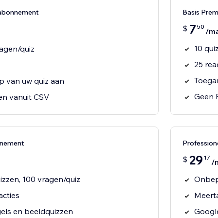
-abonnement
Basis Pre
7
50
$
/m
10 qui
ragen/quiz
25 rea
Toegan
p van uw quiz aan
Geen F
en vanuit CSV
nnement
Professio
29
17
$
/
zzen, 100 vragen/quiz
Onbepe
cties
Meerta
egels en beeldquizzen
Google