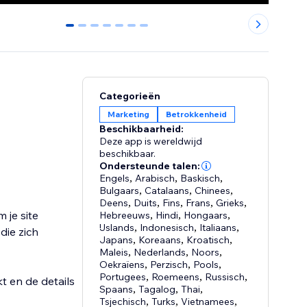
0
1
2
3
4
5
6
Categorieën
Marketing
Betrokkenheid
Beschikbaarheid:
Deze app is wereldwijd
beschikbaar.
Ondersteunde talen:
Engels
,
Arabisch
,
Baskisch
,
Bulgaars
,
Catalaans
,
Chinees
,
Deens
,
Duits
,
Fins
,
Frans
,
Grieks
,
 je site
Hebreeuws
,
Hindi
,
Hongaars
,
IJslands
,
Indonesisch
,
Italiaans
,
die zich
Japans
,
Koreaans
,
Kroatisch
,
Maleis
,
Nederlands
,
Noors
,
Oekraïens
,
Perzisch
,
Pools
,
Portugees
,
Roemeens
,
Russisch
,
 en de details
Spaans
,
Tagalog
,
Thai
,
Tsjechisch
,
Turks
,
Vietnamees
,