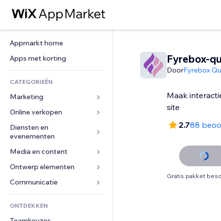
Appmarkt home
Fyrebox-qu
Apps met korting
Door
Fyrebox Qu
CATEGORIEËN
Maak interacti
Marketing
site
Online verkopen
Advertenties
2.7
88 beoo
Mobiel
Diensten en 
Apps voor webshops
evenementen
Analytics
Verzending en levering
Media en content
Hotels
Social media
Verkoopknoppen
Evenementen
Ontwerp elementen
Galerij
SEO
Online cursussen
Gratis pakket besc
Restaurants
Muziek
Betrokkenheid
Kaarten en navigatie
Communicatie 
Print on demand
Vastgoed
Podcasts
Websitevermeldingen
Privacy en beveiliging
Boekhouding
Formulieren
ONTDEKKEN
Boekingen
Fotografie
E-mail
Ontime
Coupons en loyaliteit
Blog
Teamkeuzes