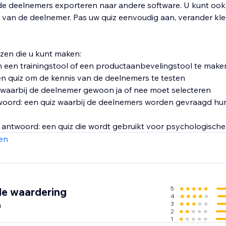
 de deelnemers exporteren naar andere software. U kunt oo
 van de deelnemer. Pas uw quiz eenvoudig aan, verander kle
izzen die u kunt maken:
m een trainingstool of een productaanbevelingstool te make
n quiz om de kennis van de deelnemers te testen
iz waarbij de deelnemer gewoon ja of nee moet selecteren
oord: een quiz waarbij de deelnemers worden gevraagd hun
 antwoord: een quiz die wordt gebruikt voor psychologische
en
5
de waardering
4
n
3
2
1