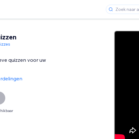
izzen
izzes
eve quizzen voor uw
rdelingen
hikbaar