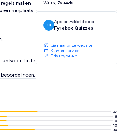
k regels maken
Welsh
,
Zweeds
uren, verplaats
App ontwikkeld door
FQ
Fyrebox Quizzes
n.
Ga naar onze website
Klantenservice
Privacybeleid
 antwoord in te
 beoordelingen.
32
8
8
10
30