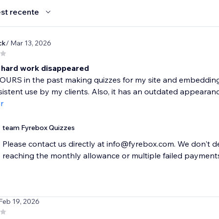
st recente
ck
/ Mar 13, 2026
y hard work disappeared
OURS in the past making quizzes for my site and embedding e
sistent use by my clients. Also, it has an outdated appearance
r
team Fyrebox Quizzes
Please contact us directly at info@fyrebox.com. We don't de
reaching the monthly allowance or multiple failed payment
 Feb 19, 2026