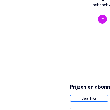
sehr sch
FY
Prijzen en abon
Jaarlijks