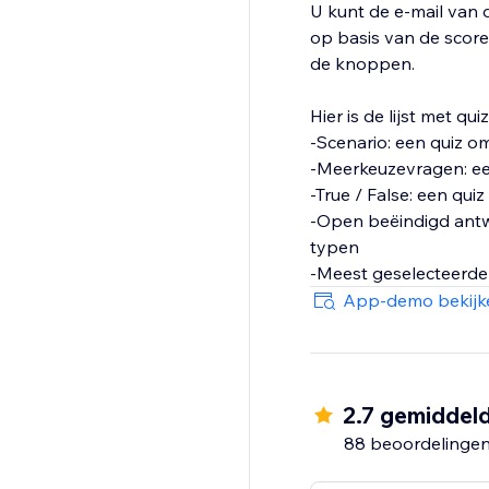
U kunt de e-mail van
op basis van de score
de knoppen.
Hier is de lijst met qu
-Scenario: een quiz o
-Meerkeuzevragen: ee
-True / False: een qu
-Open beëindigd antw
typen
-Meest geselecteerde
App-demo bekijk
2.7 gemiddel
88 beoordelinge