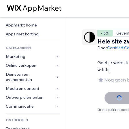
Appmarkt home
- 5%
Geveri
Apps met korting
Hele site z
Door
Certified C
CATEGORIEËN
Marketing
Geef je websit
Online verkopen
Advertenties
witstijl
Mobiel
Diensten en 
Apps voor webshops
evenementen
Nog geen 
Analytics
Verzending en levering
Media en content
Hotels
Social media
Verkoopknoppen
Evenementen
Ontwerp elementen
Galerij
SEO
Online cursussen
Restaurants
Muziek
Betrokkenheid
Kaarten en navigatie
Communicatie 
Print on demand
Gratis pakket besc
Vastgoed
Podcasts
Websitevermeldingen
Privacy en beveiliging
Boekhouding
Formulieren
ONTDEKKEN
Boekingen
Fotografie
E-mail
Ontime
Coupons en loyaliteit
Blog
Teamkeuzes