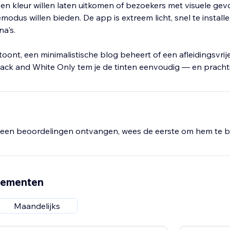
n kleur willen laten uitkomen of bezoekers met visuele ge
odus willen bieden. De app is extreem licht, snel te install
a's.
 toont, een minimalistische blog beheert of een afleidingsvri
Black and White Only tem je de tinten eenvoudig — en prachti
een beoordelingen ontvangen, wees de eerste om hem te b
nementen
Maandelijks