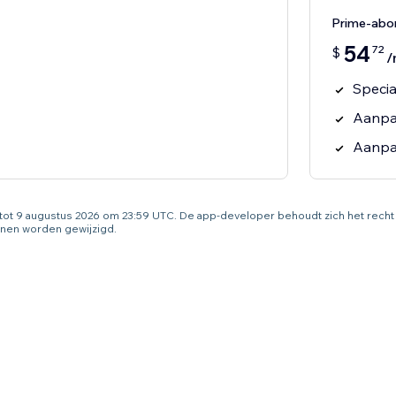
Prime-ab
54
72
$
/
Specia
Aanpas
Aanpa
g tot 9 augustus 2026 om 23:59 UTC. De app-developer behoudt zich het rec
nen worden gewijzigd.