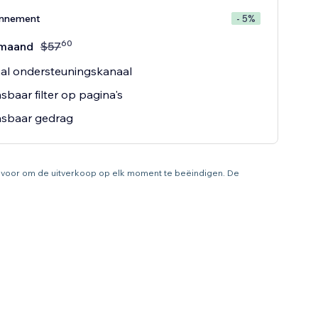
onnement
- 5%
60
maand
$
57
al ondersteuningskanaal
baar filter op pagina's
sbaar gedrag
ht voor om de uitverkoop op elk moment te beëindigen. De