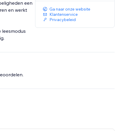
voeligheden een
Ga naar onze website
eren en werkt
Klantenservice
Privacybeleid
je leesmodus
g.
eoordelen.