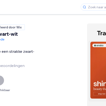
fieerd door Wix
wart-wit
ode
e een strakke zwart-
beoordelingen
hikbaar