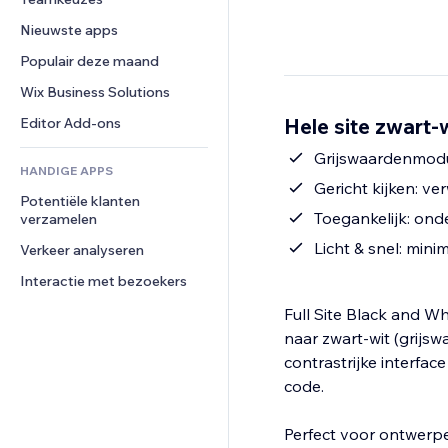
Video
Conversie
Pagina templates
Opslagoplossingen
Enquêtes
Nieuwste apps
PDF
Afbeeldingseffecten
Dropshipping
Chat
Bestanden delen
Populair deze maand
Knoppen en menu's
Prijzen en abonnementen
Opmerkingen
Nieuws
Banners en badges
Crowdfunding
Wix Business Solutions
Telefoonnummer
Contentdiensten
Rekenmachines
Eten en drinken
Community
Hele site zwart-
Editor Add-ons
Teksteffecten
Zoeken
Beoordelingen en testimonials
Grijswaardenmodus 
HANDIGE APPS
Weer
CRM
Gericht kijken: v
Potentiële klanten 
Grafieken en tabellen
Toegankelijk: ond
verzamelen
Licht & snel: mini
Verkeer analyseren
Interactie met bezoekers
Full Site Black and Wh
naar zwart-wit (grijsw
contrastrijke interfac
code.
Perfect voor ontwerpe