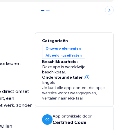
0
1
Categorieën
Ontwerp elementen
Afbeeldingseffecten
Beschikbaarheid:
voorkeuren
Deze app is wereldwijd
beschikbaar.
Ondersteunde talen:
Engels
Je kunt alle app-content die op je
e direct omzet
website wordt weergegeven,
lt, een
vertalen naar elke taal.
et werk, zonder
App ontwikkeld door
CC
Certified Code
willen