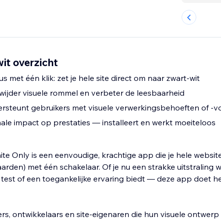
wit overzicht
met één klik: zet je hele site direct om naar zwart-wit
erwijder visuele rommel en verbeter de leesbaarheid
ersteunt gebruikers met visuele verwerkingsbehoeften of -
male impact op prestaties — installeert en werkt moeiteloos
ite Only is een eenvoudige, krachtige app die je hele websit
aarden) met één schakelaar. Of je nu een strakke uitstraling wi
e test of een toegankelijke ervaring biedt — deze app doet h
rs, ontwikkelaars en site-eigenaren die hun visuele ontwerp 