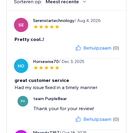
Sorteren op:
Meest recente
Serenstartechnology
/ Aug 4, 2026
SE
Pretty cool..!
Behulpzaam
(0)
Horsewise70
/ Dec 3, 2025
HO
great customer service
Had my issue fixed in a timely manner
team PurpleBear
PU
Thank your for your review!
Behulpzaam
(0)
Miranda7357
/ Oct 18, 2025