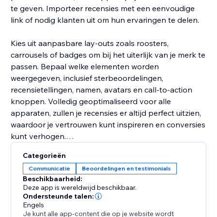
te geven. Importeer recensies met een eenvoudige
link of nodig klanten uit om hun ervaringen te delen.
Kies uit aanpasbare lay-outs zoals roosters,
carrousels of badges om bij het uiterlijk van je merk te
passen. Bepaal welke elementen worden
weergegeven, inclusief sterbeoordelingen,
recensietellingen, namen, avatars en call-to-action
knoppen. Volledig geoptimaliseerd voor alle
apparaten, zullen je recensies er altijd perfect uitzien,
waardoor je vertrouwen kunt inspireren en conversies
kunt verhogen.
Categorieën
Bouw vertrouwen op – Toon authentieke recensies
Communicatie
Beoordelingen en testimonials
om de geloofwaardigheid van je merk te versterken.
Beschikbaarheid:
Verhoog de verkoop – Gebruik klantfeedback om
Deze app is wereldwijd beschikbaar.
boekingen en aankopen aan te moedigen.
Ondersteunde talen:
Engels
Verbeter SEO – Verse door gebruikers gegenereerde
Je kunt alle app-content die op je website wordt