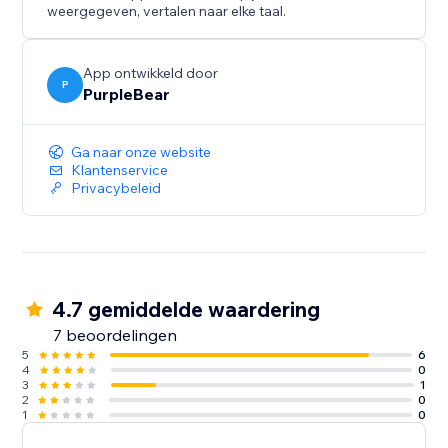
content kan zoekresultaten verbeteren.
weergegeven, vertalen naar elke taal.
Verhoog de betrokkenheid – Boei bezoekers met
opvallende testimonial-displays.
App ontwikkeld door
P
PurpleBear
Begin vandaag je Facebook-recensies weer te geven
en zet klantfeedback om in verkopen.
Ga naar onze website
Klantenservice
Privacybeleid
4.7 gemiddelde waardering
7 beoordelingen
5
6
4
0
3
1
2
0
1
0