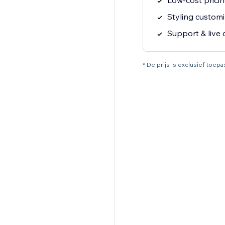
Low-cost prici
Styling customi
Support & live 
* De prijs is exclusief toep