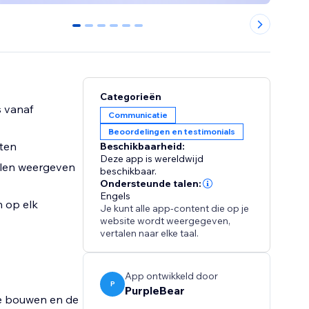
0
1
2
3
4
5
Categorieën
s vanaf
Communicatie
Beoordelingen en testimonials
sten
Beschikbaarheid:
Deze app is wereldwijd
llen weergeven
beschikbaar.
Ondersteunde talen:
Engels
n op elk
Je kunt alle app-content die op je
website wordt weergegeven,
vertalen naar elke taal.
App ontwikkeld door
P
PurpleBear
te bouwen en de