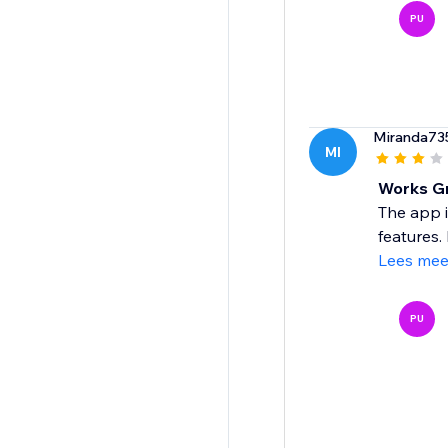
PU
Miranda73
MI
Works Gr
The app i
features.
Lees mee
PU