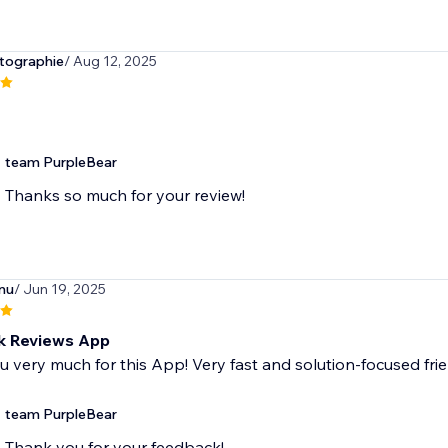
tographie
/ Aug 12, 2025
team PurpleBear
Thanks so much for your review!
inu
/ Jun 19, 2025
k Reviews App
 very much for this App! Very fast and solution-focused fr
team PurpleBear
Thank you for your feedback!