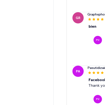
Graphxpho
GR
bien
PU
Pasutidiza
PA
Faceboo
Thank you
PU