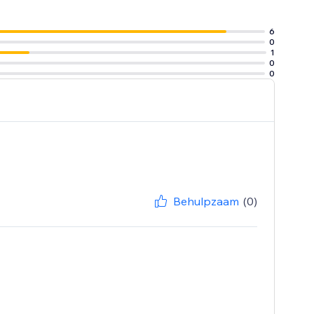
6
0
1
0
0
Behulpzaam
(0)