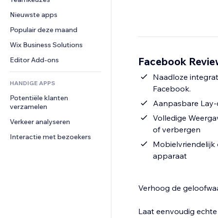
Video
Conversie
Pagina templates
Opslagoplossingen
Enquêtes
Nieuwste apps
PDF
Afbeeldingseffecten
Dropshipping
Chat
Bestanden delen
Populair deze maand
Knoppen en menu's
Prijzen en abonnementen
Opmerkingen
Nieuws
Banners en badges
Crowdfunding
Wix Business Solutions
Telefoonnummer
Contentdiensten
Rekenmachines
Eten en drinken
Community
Facebook Review
Editor Add-ons
Teksteffecten
Zoeken
Beoordelingen en testimonials
Naadloze integrat
HANDIGE APPS
Weer
CRM
Facebook.
Potentiële klanten 
Grafieken en tabellen
Aanpasbare Lay-out
verzamelen
Volledige Weerga
Verkeer analyseren
of verbergen
Interactie met bezoekers
Mobielvriendelijk
apparaat
Verhoog de geloofwaa
Laat eenvoudig echte