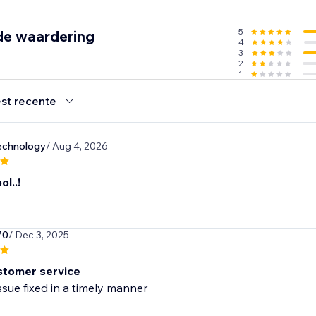
5
de waardering
4
3
2
1
st recente
echnology
/ Aug 4, 2026
ol..!
70
/ Dec 3, 2025
stomer service
sue fixed in a timely manner