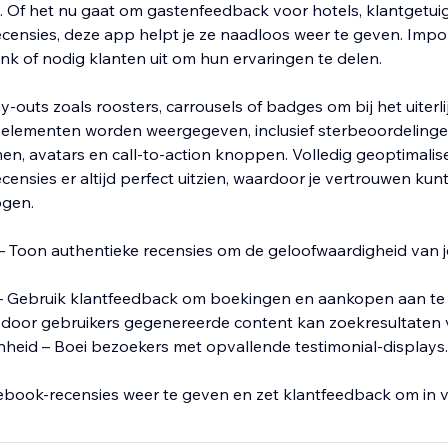
. Of het nu gaat om gastenfeedback voor hotels, klantgetui
ecensies, deze app helpt je ze naadloos weer te geven. Impo
nk of nodig klanten uit om hun ervaringen te delen.
y-outs zoals roosters, carrousels of badges om bij het uiterli
 elementen worden weergegeven, inclusief sterbeoordelinge
men, avatars en call-to-action knoppen. Volledig geoptimalis
ecensies er altijd perfect uitzien, waardoor je vertrouwen kun
ogen.
 Toon authentieke recensies om de geloofwaardigheid van j
– Gebruik klantfeedback om boekingen en aankopen aan te
 door gebruikers gegenereerde content kan zoekresultaten 
heid – Boei bezoekers met opvallende testimonial-displays.
ebook-recensies weer te geven en zet klantfeedback om in 