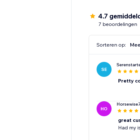
4.7 gemiddel
7 beoordelingen
Sorteren op:
Mee
Serenstart
SE
Pretty co
Horsewise
HO
great cu
Had my is