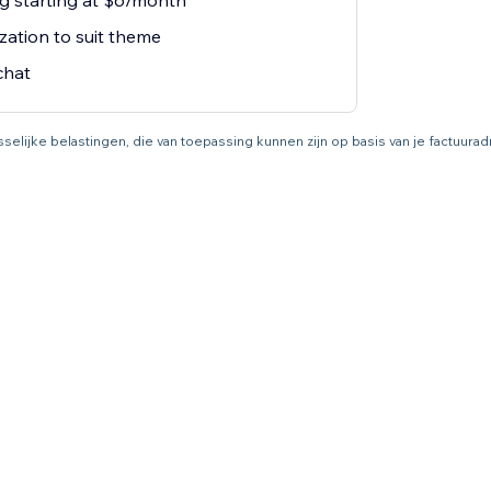
ng starting at $6/month
zation to suit theme
chat
asselijke belastingen, die van toepassing kunnen zijn op basis van je factuur