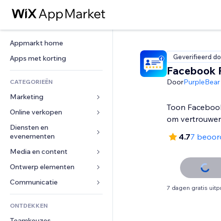
Appmarkt home
Geverifieerd do
Apps met korting
Facebook 
Door
PurpleBear
CATEGORIEËN
Marketing
Toon Faceboo
Online verkopen
Advertenties
om vertrouwe
Mobiel
Diensten en 
Apps voor webshops
evenementen
4.7
7 beoor
Analytics
Verzending en levering
Media en content
Hotels
Social media
Verkoopknoppen
Evenementen
Ontwerp elementen
Galerij
SEO
Online cursussen
Restaurants
Muziek
Betrokkenheid
Kaarten en navigatie
Communicatie 
Print on demand
7 dagen gratis uit
Vastgoed
Podcasts
Websitevermeldingen
Privacy en beveiliging
Boekhouding
Formulieren
ONTDEKKEN
Boekingen
Fotografie
E-mail
Ontime
Coupons en loyaliteit
Blog
Teamkeuzes