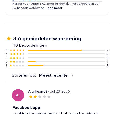
Market Push Apps SRL zorgt ervoor dat het voldoet aan de
EU-handelswetgeving.
Lees meer
3.6 gemiddelde waardering
10 beoordelingen
5
7
4
0
3
0
2
1
1
2
Sorteren op:
Meest recente
Alankeane8
/ Jul 23, 2026
AL
Facebook app
Looking for engagement but price too high. I