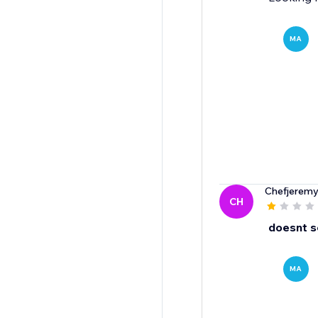
MA
Chefjerem
CH
doesnt s
MA