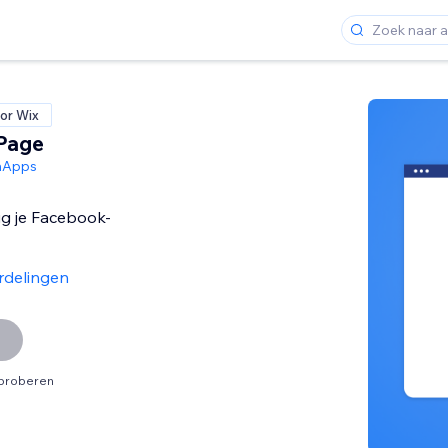
or Wix
Page
hApps
g je Facebook-
rdelingen
tproberen