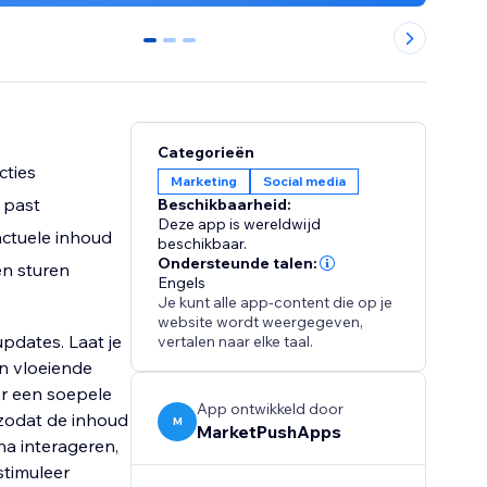
0
1
2
Categorieën
cties
Marketing
Social media
 past
Beschikbaarheid:
Deze app is wereldwijd
actuele inhoud
beschikbaar.
Ondersteunde talen:
en sturen
Engels
Je kunt alle app-content die op je
website wordt weergegeven,
pdates. Laat je
vertalen naar elke taal.
n vloeiende
or een soepele
App ontwikkeld door
 zodat de inhoud
M
MarketPushApps
na interageren,
stimuleer