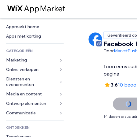
Appmarkt home
Geverifieerd do
Apps met korting
Facebook 
Door
MarketPus
CATEGORIEËN
Marketing
Toon eenvoudi
Online verkopen
Advertenties
pagina
Mobiel
Diensten en 
Apps voor webshops
evenementen
3.6
10 beoo
Analytics
Verzending en levering
Media en content
Hotels
Social media
Verkoopknoppen
Evenementen
Ontwerp elementen
Galerij
SEO
Online cursussen
Restaurants
Muziek
Betrokkenheid
Kaarten en navigatie
Communicatie 
Print on demand
14 dagen gratis ui
Vastgoed
Podcasts
Websitevermeldingen
Privacy en beveiliging
Boekhouding
Formulieren
ONTDEKKEN
Boekingen
Fotografie
E-mail
Ontime
Coupons en loyaliteit
Blog
Teamkeuzes