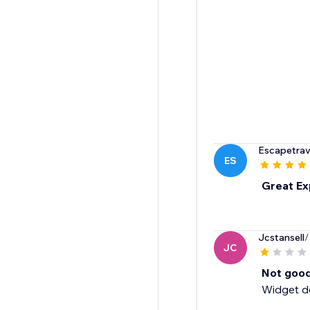
Escapetrav
ES
Great Ex
Jcstansell
/
JC
Not good
Widget do