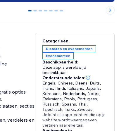
0
1
2
3
4
5
6
Categorieën
n
Diensten en evenementen
n
Evenementen
Beschikbaarheid:
line
Deze app is wereldwijd
beschikbaar.
Ondersteunde talen:
Engels
,
Chinees
,
Deens
,
Duits
,
Frans
,
Hindi
,
Italiaans
,
Japans
,
gratis opties.
Koreaans
,
Nederlands
,
Noors
,
.
Oekraïens
,
Pools
,
Portugees
,
Russisch
,
Spaans
,
Thai
,
laatsen, secties
Tsjechisch
,
Turks
,
Zweeds
Je kunt alle app-content die op je
pen, verdelers en
website wordt weergegeven,
vertalen naar elke taal.
Aanbevolen in