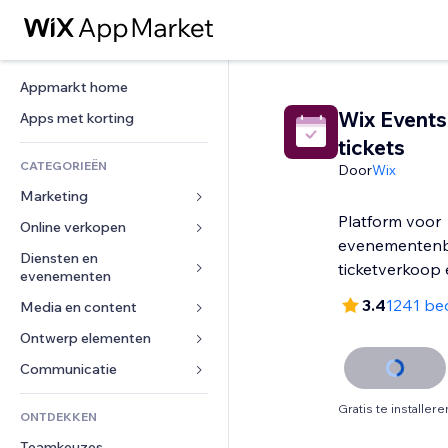
Appmarkt home
Wix Events
Apps met korting
tickets
CATEGORIEËN
Door
Wix
Marketing
Platform voor
Online verkopen
Advertenties
evenementenb
Mobiel
Diensten en 
Apps voor webshops
ticketverkoop
evenementen
Analytics
Verzending en levering
3.4
1241 be
Media en content
Hotels
Social media
Verkoopknoppen
Evenementen
Ontwerp elementen
Galerij
SEO
Online cursussen
Restaurants
Muziek
Betrokkenheid
Kaarten en navigatie
Communicatie 
Print on demand
Vastgoed
Podcasts
Websitevermeldingen
Privacy en beveiliging
Boekhouding
Formulieren
Gratis te installere
ONTDEKKEN
Boekingen
Fotografie
E-mail
Ontime
Coupons en loyaliteit
Blog
Teamkeuzes