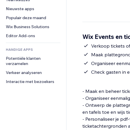
Video
Conversie
Pagina templates
Opslagoplossingen
Enquêtes
Nieuwste apps
PDF
Afbeeldingseffecten
Dropshipping
Chat
Bestanden delen
Populair deze maand
Knoppen en menu's
Prijzen en abonnementen
Opmerkingen
Nieuws
Banners en badges
Crowdfunding
Wix Business Solutions
Telefoonnummer
Contentdiensten
Rekenmachines
Eten en drinken
Community
Wix Events en ti
Editor Add-ons
Teksteffecten
Zoeken
Beoordelingen en testimonials
Verkoop tickets o
HANDIGE APPS
Weer
CRM
Maak plattegronde
Potentiële klanten 
Grafieken en tabellen
Organiseer eenmal
verzamelen
Check gasten in 
Verkeer analyseren
Interactie met bezoekers
- Maak en beheer ticket
- Organiseer eenmalig
- Ontwerp de plattegr
en tafels toe en wijs t
- Personaliseer je pdf
ticketachtergronden a