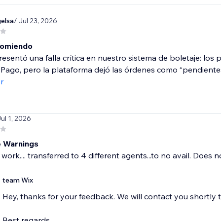
elsa
/ Jul 23, 2026
comiendo
esentó una falla crítica en nuestro sistema de boletaje: los
ago, pero la plataforma dejó las órdenes como “pendientes”,
r
Jul 1, 2026
 Warnings
work.... transferred to 4 different agents...to no avail. Does n
team Wix
Hey, thanks for your feedback. We will contact you shortly 
Best regards