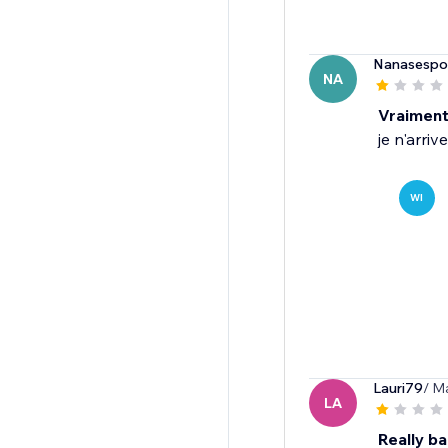
Nanasespoi
NA
Vraiment
je n'arriv
WI
Lauri79
/ M
LA
Really b