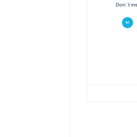
Don´t inst
WI