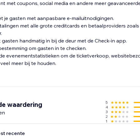
nt met coupons, social media en andere meer geavanceerd
t je gasten met aanpasbare e-mailuitnodigingen.
etalingen met alle grote creditcards en betaalproviders zoal
.
ck gasten handmatig in bij de deur met de Check-in app.
oestemming om gasten in te checken.
de evenementstatistieken om de ticketverkoop, websitebez
veel meer bij te houden.
5
de waardering
4
en
3
2
1
st recente