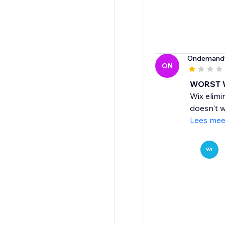
Ondemand
ON
WORST 
Wix elimi
doesn't w
Lees mee
WI