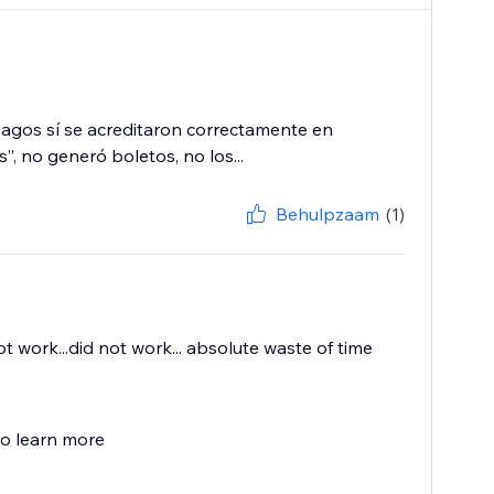
 pagos sí se acreditaron correctamente en
 no generó boletos, no los...
Behulpzaam
(1)
ot work...did not work... absolute waste of time
to learn more