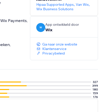
e
Hipaa Supported Apps
,
Van Wix
,
Wix Business Solutions
s Wix Payments,
App ontwikkeld door
W
Wix
oeken,
Ga naar onze website
Klantenservice
Privacybeleid
327
399
180
159
176