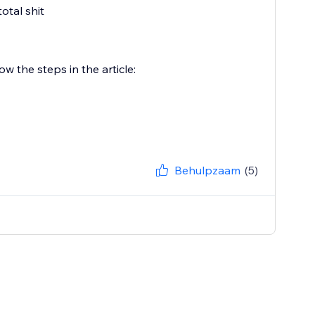
total shit
w the steps in the article:
Behulpzaam
(5)