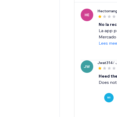
Hectorrang
HE
No la re
La app pr
Mercado P
Lees mee
Jwat314
/ 
JW
Heed the
Does not 
WI