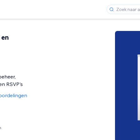
 en
eheer,
 en RSVP's
oordelingen
n