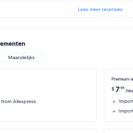
Lees meer recensies
nementen
Maandelijks
Premium-
7
95
$
/m
Import
 from Aliexpress.
Impor