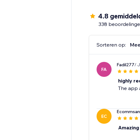
4.8 gemiddel
338 beoordeling
Sorteren op:
Mee
Fadil277
/ 
FA
highly r
The app a
Ecommsan
EC
Amazing