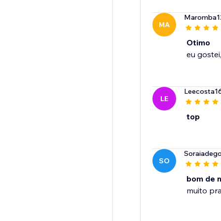
Maromba1
MA
Otimo
Leecosta1
LE
top
Soraiadego
SO
bom de 
muito pra