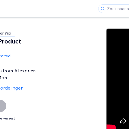
or Wix
 Product
imited
s from Aliexpress
More
ordelingen
 vereist