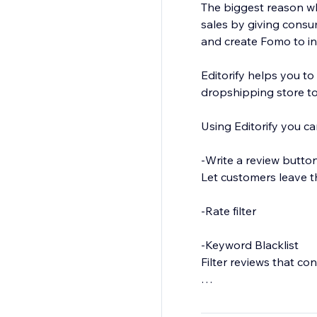
The biggest reason why
sales by giving consu
and create Fomo to in
Editorify helps you to
dropshipping store to
Using Editorify you ca
-Write a review butto
Let customers leave t
-Rate filter
-Keyword Blacklist
Filter reviews that co
-Import Photos and Vi