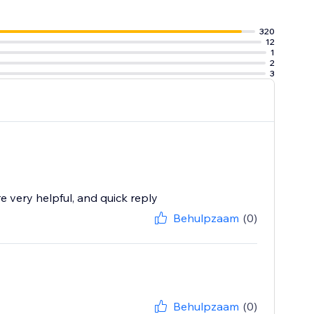
320
12
1
2
3
 very helpful, and quick reply
Behulpzaam
(0)
Behulpzaam
(0)