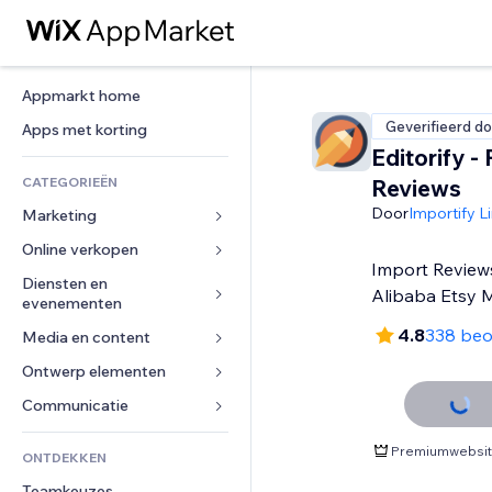
Appmarkt home
Geverifieerd do
Apps met korting
Editorify ‑
CATEGORIEËN
Reviews
Door
Importify L
Marketing
Online verkopen
Advertenties
Import Review
Mobiel
Diensten en 
Apps voor webshops
Alibaba Etsy 
evenementen
Analytics
Verzending en levering
4.8
338 beo
Media en content
Hotels
Social media
Verkoopknoppen
Evenementen
Ontwerp elementen
Galerij
SEO
Online cursussen
Restaurants
Muziek
Betrokkenheid
Kaarten en navigatie
Communicatie 
Print on demand
Vastgoed
Podcasts
Websitevermeldingen
Privacy en beveiliging
Boekhouding
Formulieren
Premiumwebsite
ONTDEKKEN
Boekingen
Fotografie
E-mail
Ontime
Coupons en loyaliteit
Blog
Teamkeuzes