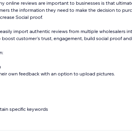
 online reviews are important to businesses is that ultimate
mers the information they need to make the decision to pur
crease Social proof.
 easily import authentic reviews from multiple wholesalers in
 boost customer's trust, engagement, build social proof and
n:
n
heir own feedback with an option to upload pictures.
ntain specific keywords
deos directly to your product page.