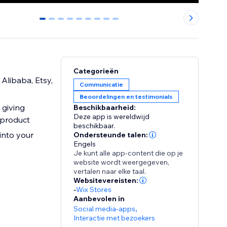
0
1
2
3
4
5
6
7
8
Categorieën
Alibaba, Etsy,
Communicatie
Beoordelingen en testimonials
 giving
Beschikbaarheid:
Deze app is wereldwijd
 product
beschikbaar.
into your
Ondersteunde talen:
Engels
Je kunt alle app-content die op je
website wordt weergegeven,
vertalen naar elke taal.
Websitevereisten:
-
Wix Stores
Aanbevolen in
Social media-apps
,
Interactie met bezoekers