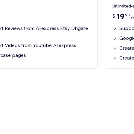
Unlimited
19
90
$
/
rt Reviews from Aliexpress Etsy Dhgate
Suppor
Google
rt Videos from Youtube Aliexpress
Create
wcase pages
Create