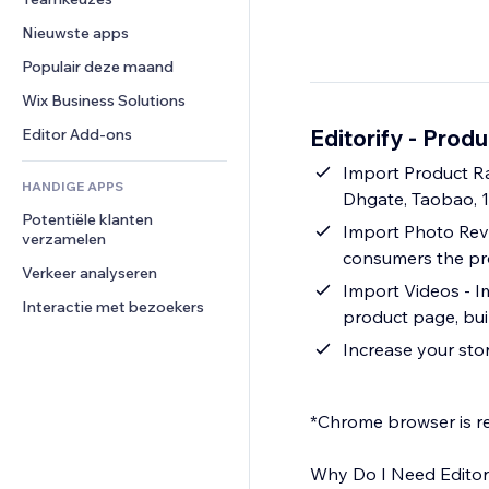
Video
Conversie
Pagina templates
Opslagoplossingen
Enquêtes
Nieuwste apps
PDF
Afbeeldingseffecten
Dropshipping
Chat
Bestanden delen
Populair deze maand
Knoppen en menu's
Prijzen en abonnementen
Opmerkingen
Nieuws
Banners en badges
Crowdfunding
Wix Business Solutions
Telefoonnummer
Contentdiensten
Rekenmachines
Eten en drinken
Community
Editorify ‑ Prod
Editor Add-ons
Teksteffecten
Zoeken
Beoordelingen en testimonials
Import Product Ra
HANDIGE APPS
Weer
CRM
Dhgate, Taobao, 
Potentiële klanten 
Grafieken en tabellen
Import Photo Revi
verzamelen
consumers the pro
Verkeer analyseren
Import Videos - I
Interactie met bezoekers
product page, bui
Increase your sto
*Chrome browser is re
Why Do I Need Editor