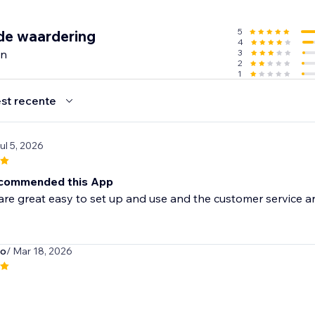
5
de waardering
4
en
3
2
1
st recente
Jul 5, 2026
ecommended this App
re great easy to set up and use and the customer service are
o
/ Mar 18, 2026