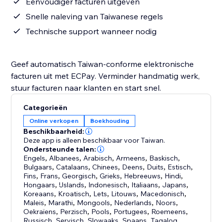
Eenvoudiger facturen uitgeven
Snelle naleving van Taiwanese regels
Technische support wanneer nodig
Geef automatisch Taiwan-conforme elektronische
facturen uit met ECPay. Verminder handmatig werk,
stuur facturen naar klanten en start snel.
Categorieën
Online verkopen
Boekhouding
Beschikbaarheid:
Deze app is alleen beschikbaar voor Taiwan.
Ondersteunde talen:
Engels
,
Albanees
,
Arabisch
,
Armeens
,
Baskisch
,
Bulgaars
,
Catalaans
,
Chinees
,
Deens
,
Duits
,
Estisch
,
Fins
,
Frans
,
Georgisch
,
Grieks
,
Hebreeuws
,
Hindi
,
Hongaars
,
IJslands
,
Indonesisch
,
Italiaans
,
Japans
,
Koreaans
,
Kroatisch
,
Lets
,
Litouws
,
Macedonisch
,
Maleis
,
Marathi
,
Mongools
,
Nederlands
,
Noors
,
Oekraïens
,
Perzisch
,
Pools
,
Portugees
,
Roemeens
,
Russisch
,
Servisch
,
Slowaaks
,
Spaans
,
Tagalog
,