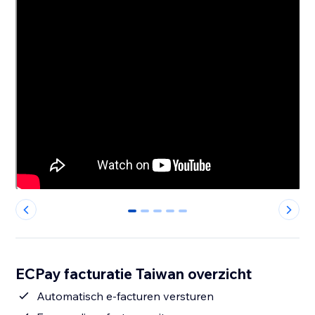
0
1
2
3
4
ECPay facturatie Taiwan overzicht
Automatisch e-facturen versturen