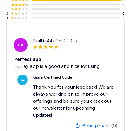
5
1
4
0
3
0
2
0
1
0
Paullite44
/ Oct 1, 2025
PA
Perfect app
ECPay app is a good and nice for using
team Certified Code
CE
Thank you for your feedback! We are
always working on to improve our
offerings and be sure you check out
our newsletter for upcoming
updates!
Behulpzaam
(0)