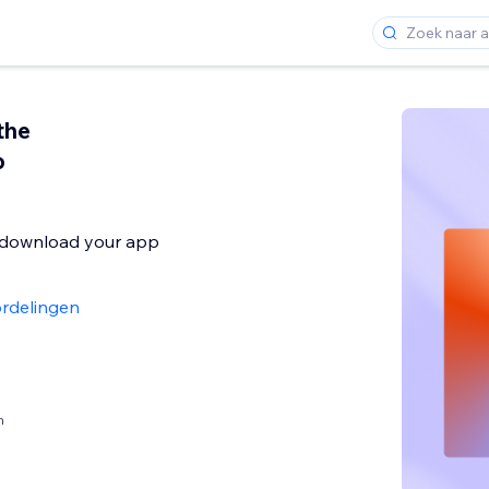
the
p
o download your app
rdelingen
n