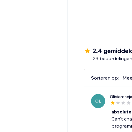
2.4 gemiddel
29 beoordelinge
Sorteren op:
Mee
Oliviarose
OL
absolute
Can't cha
programme