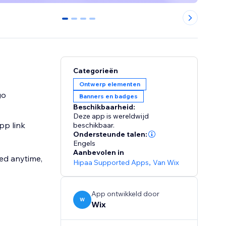
0
1
2
3
Categorieën
Ontwerp elementen
go
Banners en badges
Beschikbaarheid:
Deze app is wereldwijd
pp link
beschikbaar.
Ondersteunde talen:
Engels
Aanbevolen in
ed anytime,
Hipaa Supported Apps
,
Van Wix
App ontwikkeld door
W
Wix