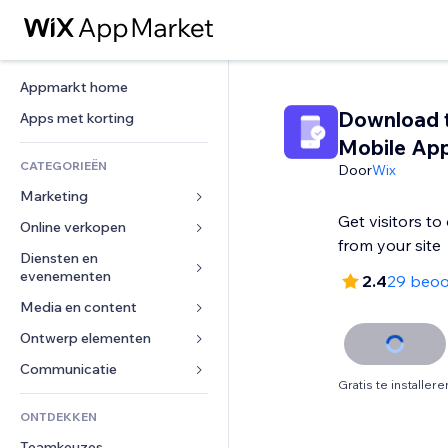
Appmarkt home
Download 
Apps met korting
Mobile Ap
CATEGORIEËN
Door
Wix
Marketing
Get visitors t
Online verkopen
Advertenties
from your site
Mobiel
Diensten en 
Apps voor webshops
evenementen
2.4
29 beoo
Analytics
Verzending en levering
Media en content
Hotels
Social media
Verkoopknoppen
Evenementen
Ontwerp elementen
Galerij
SEO
Online cursussen
Restaurants
Muziek
Betrokkenheid
Kaarten en navigatie
Communicatie 
Print on demand
Gratis te installere
Vastgoed
Podcasts
Websitevermeldingen
Privacy en beveiliging
Boekhouding
Formulieren
ONTDEKKEN
Boekingen
Fotografie
E-mail
Ontime
Coupons en loyaliteit
Blog
Teamkeuzes