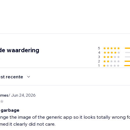
5
de waardering
4
n
3
2
1
st recente
james
/ Jun 24, 2026
 garbage
nge the image of the generic app so it looks totally wrong 
d it clearly did not care.