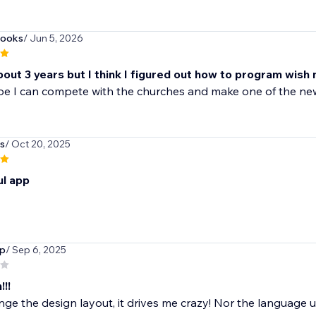
books
/ Jun 5, 2026
bout 3 years but I think I figured out how to program wish 
ope I can compete with the churches and make one of the n
s
/ Oct 20, 2025
l app
up
/ Sep 6, 2025
!!!
ge the design layout, it drives me crazy! Nor the language use