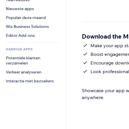
Video
Conversie
Pagina templates
Opslagoplossingen
Enquêtes
Nieuwste apps
PDF
Afbeeldingseffecten
Dropshipping
Chat
Bestanden delen
Populair deze maand
Knoppen en menu's
Prijzen en abonnementen
Opmerkingen
Nieuws
Banners en badges
Crowdfunding
Wix Business Solutions
Telefoonnummer
Contentdiensten
Rekenmachines
Eten en drinken
Community
Download the Mo
Editor Add-ons
Teksteffecten
Zoeken
Beoordelingen en testimonials
Make your app sta
HANDIGE APPS
Weer
CRM
Boost engagement
Potentiële klanten 
Grafieken en tabellen
Encourage downlo
verzamelen
Look professional
Verkeer analyseren
Interactie met bezoekers
Showcase your app wit
anywhere.