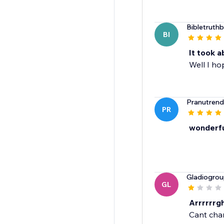
Bibletruth
BI
It took a
Well I h
Pranutrend
PR
wonderfu
Gladiogro
GL
Arrrrrrgh
Cant chan