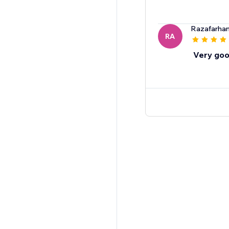
Razafarha
RA
Very goo