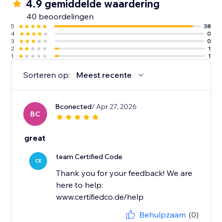
4.9 gemiddelde waardering
40 beoordelingen
5
38
4
0
3
0
2
1
1
1
Sorteren op:
Meest recente
Bconected
/ Apr 27, 2026
BC
great
team Certified Code
CE
Thank you for your feedback! We are
here to help:
www.certifiedco.de/help
Behulpzaam
(0)