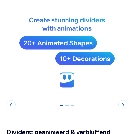
0
1
2
Dividers: geanimeerd & verbluffend