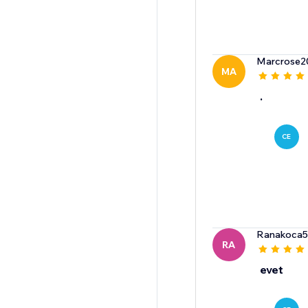
Marcrose2
MA
.
CE
Ranakoca5
RA
evet