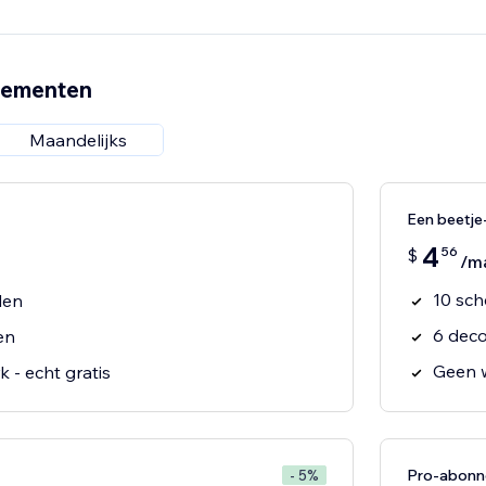
nementen
Maandelijks
Een beetj
4
56
$
/m
10 sch
len
6 deco
en
Geen 
 - echt gratis
Pro-abon
- 5%