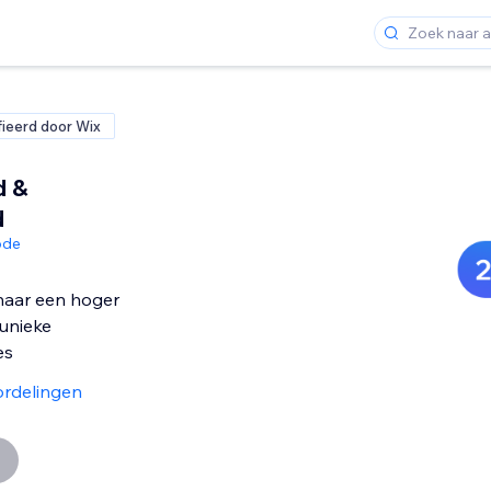
fieerd door Wix
d &
d
ode
 naar een hoger
unieke
es
rdelingen