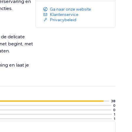
erservaring en
cties.
Ga naar onze website
Klantenservice
Privacybeleid
de delicate
 net begint, met
aten.
ng en laat je
38
0
0
1
1