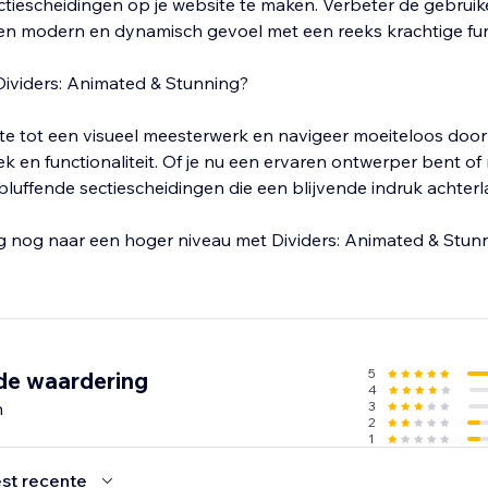
ctiescheidingen op je website te maken. Verbeter de gebruik
en modern en dynamisch gevoel met een reeks krachtige fun
ividers: Animated & Stunning?
te tot een visueel meesterwerk en navigeer moeiteloos door 
k en functionaliteit. Of je nu een ervaren ontwerper bent of
luffende sectiescheidingen die een blijvende indruk achterl
g nog naar een hoger niveau met Dividers: Animated & Stunni
5
de waardering
4
n
3
2
1
st recente