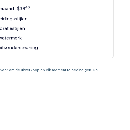
40
maand
$
38
eidingsstijlen
oratiestijlen
watermerk
teitsondersteuning
ht voor om de uitverkoop op elk moment te beëindigen. De