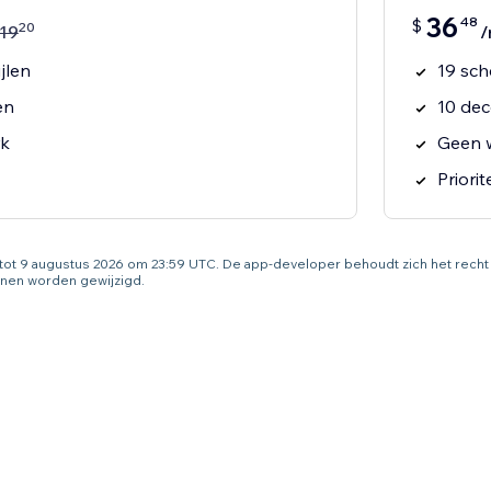
36
48
$
20
19
/
jlen
19 sch
en
10 dec
k
Geen 
Priori
g tot 9 augustus 2026 om 23:59 UTC. De app-developer behoudt zich het rec
nen worden gewijzigd.