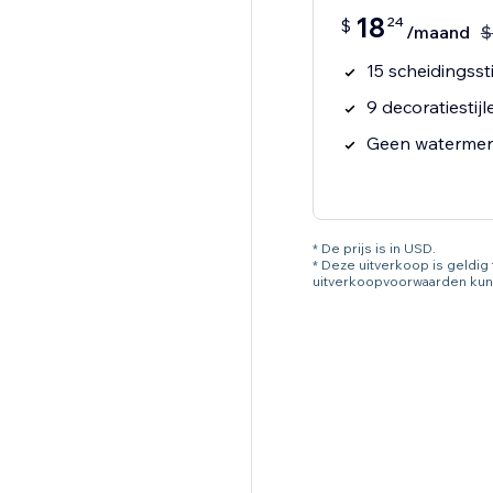
18
24
$
/maand
$
15 scheidingssti
9 decoratiestijl
Geen watermer
* De prijs is in USD.
* Deze uitverkoop is geldi
uitverkoopvoorwaarden kun