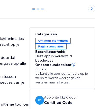
0
1
2
Categorieën
Ontwerp elementen
racht op je
Pagina templates
Beschikbaarheid:
Deze app is wereldwijd
beschikbaar.
ergave op alle
Ondersteunde talen:
Engels
Je kunt alle app-content die op je
website wordt weergegeven,
ecties van je
vertalen naar elke taal.
App ontwikkeld door
CC
Certified Code
 ultieme tool om