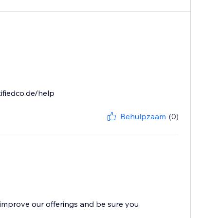
ifiedco.de/help
Behulpzaam
(0)
improve our offerings and be sure you