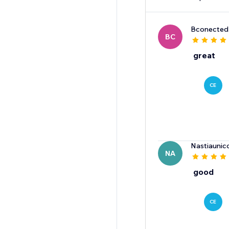
Bconected
BC
great
CE
Nastiaunic
NA
good
CE