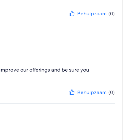
Behulpzaam
(0)
improve our offerings and be sure you
Behulpzaam
(0)