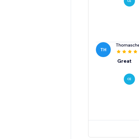
CE
Thomasche
TH
Great
CE