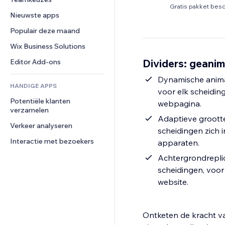
Video
Conversie
Pagina templates
Opslagoplossingen
Enquêtes
Gratis pakket besc
Nieuwste apps
PDF
Afbeeldingseffecten
Dropshipping
Chat
Bestanden delen
Populair deze maand
Knoppen en menu's
Prijzen en abonnementen
Opmerkingen
Nieuws
Banners en badges
Crowdfunding
Wix Business Solutions
Telefoonnummer
Contentdiensten
Rekenmachines
Eten en drinken
Community
Dividers: geanim
Editor Add-ons
Teksteffecten
Zoeken
Beoordelingen en testimonials
Dynamische animaties: Til je ontwerp naar een hoger niveau met aanp
HANDIGE APPS
Weer
CRM
voor elk scheidin
Potentiële klanten 
Grafieken en tabellen
webpagina.
verzamelen
Adaptieve grootte: Past zich naadloos aan verschillende schermformaten aan 
Verkeer analyseren
scheidingen zich 
Interactie met bezoekers
apparaten.
Achtergrondreplicatie: Reproduceer moeiteloos de achtergrond va
scheidingen, voor
website.
Ontketen de kracht va