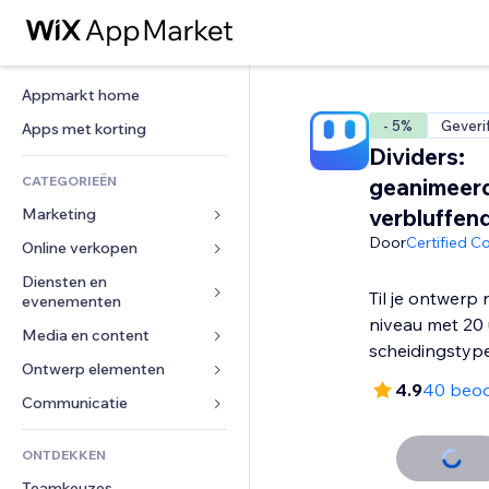
Appmarkt home
- 5%
Geveri
Apps met korting
Dividers:
CATEGORIEËN
geanimeer
verbluffen
Marketing
Door
Certified C
Online verkopen
Advertenties
Mobiel
Diensten en 
Apps voor webshops
Til je ontwerp
evenementen
Analytics
Verzending en levering
niveau met 20 
Media en content
Hotels
Social media
Verkoopknoppen
scheidingstyp
Evenementen
Ontwerp elementen
Galerij
SEO
Online cursussen
4.9
40 beoo
Restaurants
Muziek
Betrokkenheid
Kaarten en navigatie
Communicatie 
Print on demand
Vastgoed
Podcasts
Websitevermeldingen
Privacy en beveiliging
Boekhouding
Formulieren
ONTDEKKEN
Boekingen
Fotografie
E-mail
Ontime
Coupons en loyaliteit
Blog
Teamkeuzes