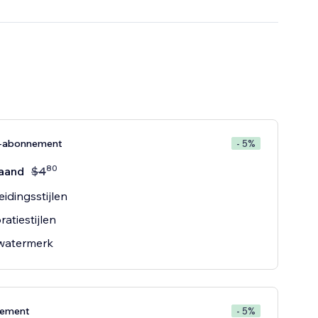
e-abonnement
- 5%
80
aand
$
4
eidingsstijlen
ratiestijlen
watermerk
nement
- 5%